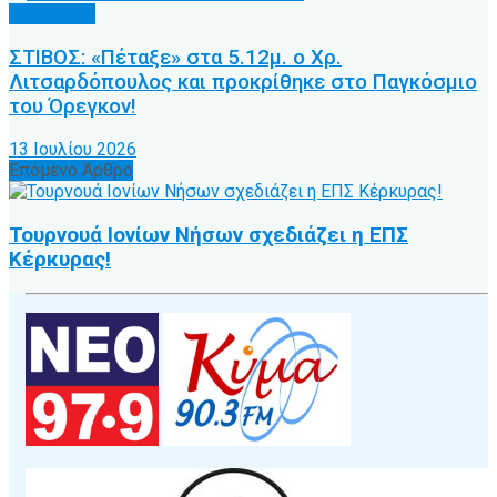
Άλλα Σπόρ
ΣΤΙΒΟΣ: «Πέταξε» στα 5.12μ. ο Χρ.
Λιτσαρδόπουλος και προκρίθηκε στο Παγκόσμιο
του Όρεγκον!
13 Ιουλίου 2026
Επόμενο Άρθρο
Τουρνουά Ιονίων Νήσων σχεδιάζει η ΕΠΣ
Κέρκυρας!