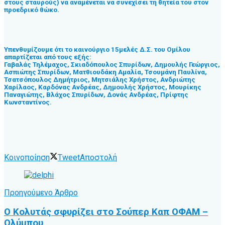
στους σταυρούς) να αναμένεται να συνεχίσει τη θητεία του στον
προεδρικό θώκο.
Υπενθυμίζουμε ότι το καινούργιο 15μελές Δ.Σ. του Ομίλου
απαρτίζεται από τους εξής:
Γαβαλάς Τηλέμαχος, Σκιαδόπουλος Σπυρίδων, Δημουλής Γεώργιος,
Ασπιώτης Σπυρίδων, Ματθιουδάκη Αμαλία, Τσουμάνη Παυλίνα,
Τσατσόπουλος Δημήτριος, Μητσιάλης Χρήστος, Ανδριώτης
Χαρίλαος, Καρδόνας Ανδρέας, Δημουλής Χρήστος, Μουρίκης
Παναγιώτης, Βλάχος Σπυρίδων, Δονάς Ανδρέας, Πρίφτης
Κωνσταντίνος.
Κοινοποίηση
Tweet
Αποστολή
Προηγούμενο Άρθρο
Ο Κολυτάς σφυρίζει στο Σούπερ Καπ ΟΦΑΜ –
Ολύμπου