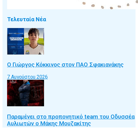
Τελευταία Νέα
Ο Γιώργος Κόκκινος στον ΠΑΟ Σφακιανάκης
7 Αυγούστου 2026
Παραμένει στο προπονητικό team του Οδυσσέα
Αυλιωτών ο Μάκης Μουζακίτης
7 Αυγούστου 2026