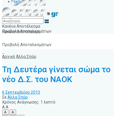
Radio
Κανένα Αποτέλεσμα
Προβολή Αποτελεσμάτων
Κανένα Αποτέλεσμα
Προβολή Αποτελεσμάτων
Αρχική
Άλλα Σπόρ
Τη Δευτέρα γίνεται σώμα το
νέο Δ.Σ. του ΝΑΟΚ
6 Σεπτεμβρίου 2013
Σε
Άλλα Σπόρ
Χρόνος Ανάγνωσης: 1 λεπτό
A
A
A
A