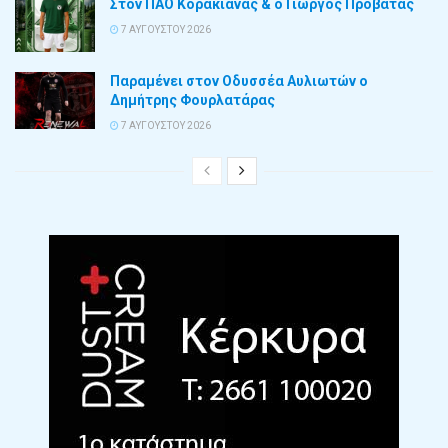
Στον ΠΑΟ Κορακιάνας & ο Γιώργος Προβατάς
7 ΑΥΓΟΎΣΤΟΥ 2026
Παραμένει στον Οδυσσέα Αυλιωτών ο
Δημήτρης Φουρλατάρας
7 ΑΥΓΟΎΣΤΟΥ 2026