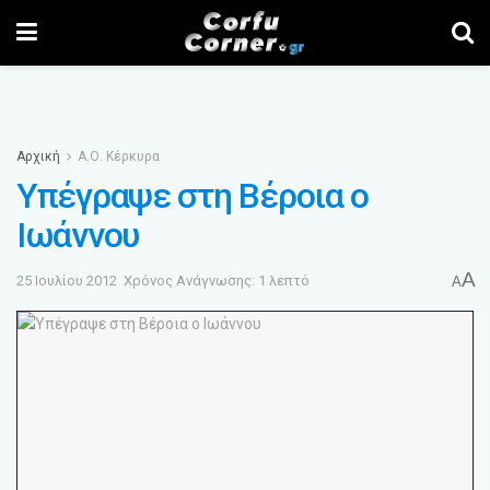
Αρχική
Α.Ο. Κέρκυρα
Υπέγραψε στη Βέροια ο
Ιωάννου
A
25 Ιουλίου 2012
Χρόνος Ανάγνωσης: 1 λεπτό
A