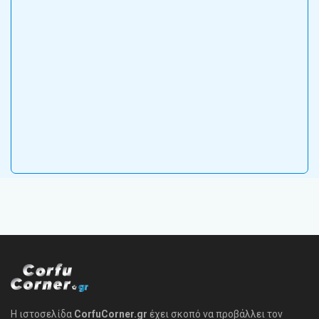
Η ιστοσελίδα
CorfuCorner.gr
έχει σκοπό να προβάλλει τον