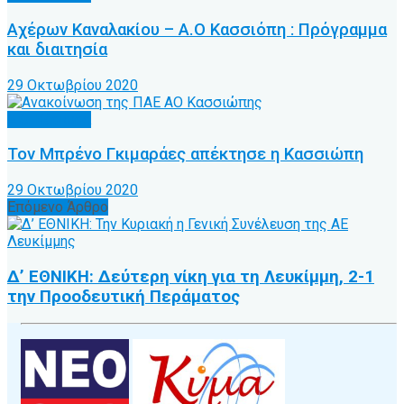
Αχέρων Καναλακίου – Α.Ο Κασσιόπη : Πρόγραμμα
και διαιτησία
29 Οκτωβρίου 2020
Α.Ο. Κέρκυρα
Τον Μπρένο Γκιμαράες απέκτησε η Κασσιώπη
29 Οκτωβρίου 2020
Επόμενο Άρθρο
Δ’ ΕΘΝΙΚΗ: Δεύτερη νίκη για τη Λευκίμμη, 2-1
την Προοδευτική Περάματος