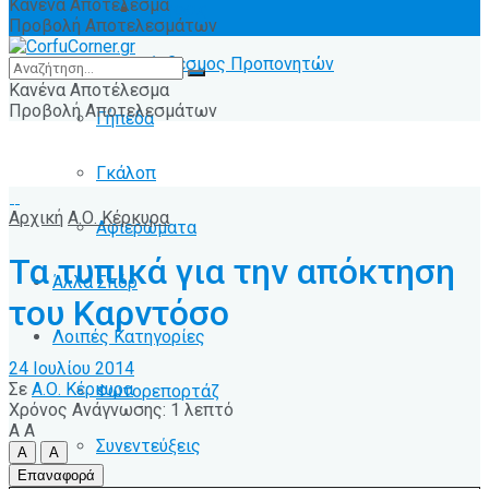
Κανένα Αποτέλεσμα
Ειδήσεις
Προβολή Αποτελεσμάτων
Σύνδεσμος Προπονητών
Κανένα Αποτέλεσμα
Προβολή Αποτελεσμάτων
Γήπεδα
Γκάλοπ
Αρχική
Α.Ο. Κέρκυρα
Αφιερώματα
Τα τυπικά για την απόκτηση
Άλλα Σπόρ
του Καρντόσο
Λοιπές Κατηγορίες
24 Ιουλίου 2014
Σε
Α.Ο. Κέρκυρα
Φωτορεπορτάζ
Χρόνος Ανάγνωσης: 1 λεπτό
A
A
Συνεντεύξεις
A
A
Επαναφορά