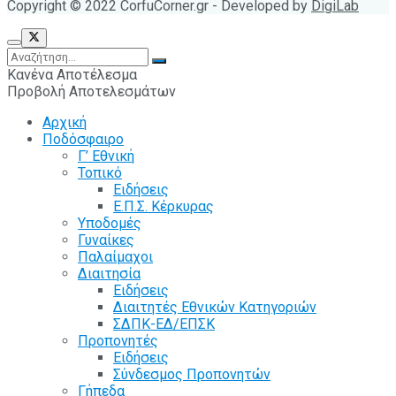
Copyright © 2022 CorfuCorner.gr - Developed by
DigiLab
Κανένα Αποτέλεσμα
Προβολή Αποτελεσμάτων
Αρχική
Ποδόσφαιρο
Γ’ Εθνική
Τοπικό
Ειδήσεις
Ε.Π.Σ. Κέρκυρας
Υποδομές
Γυναίκες
Παλαίμαχοι
Διαιτησία
Ειδήσεις
Διαιτητές Εθνικών Κατηγοριών
ΣΔΠΚ-ΕΔ/ΕΠΣΚ
Προπονητές
Ειδήσεις
Σύνδεσμος Προπονητών
Γήπεδα