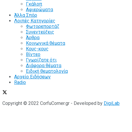
Γκάλοπ
Αφιερώματα
Άλλα Σπόρ
Λοιπές Κατηγορίες
Φωτορεπορτάζ
Συνεντεύξεις
Άρθρα
Κοινωνικά θέματα
Κους-κους
Βίντεο
Γνωρίζατε ότι
Διάφορα θέματα
Ειδική θεματολογία
Αρχείο Ειδήσεων
Radio
Copyright © 2022 CorfuCorner.gr - Developed by
DigiLab