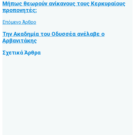
Μήπως θεωρούν ανίκανους τους Κερκυραίους
προπονητές;
Επόμενο Άρθρο
Την Ακαδημία του Οδυσσέα ανέλαβε ο
Αρβανιτάκης
Σχετικά
Άρθρα