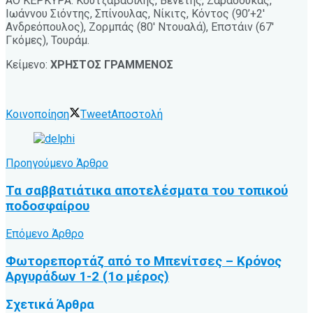
ΑΟ ΚΕΡΚΥΡΑ: Κουτζαβασίλης, Βενέτης, Ζαραδούκας,
Ιωάννου Σιόντης, Σπίνουλας, Νίκιτς, Κόντος (90’+2′
Ανδρεόπουλος), Ζορμπάς (80′ Ντουαλά), Επστάιν (67′
Γκόμες), Τουράμ.
Κείμενο:
ΧΡΗΣΤΟΣ ΓΡΑΜΜΕΝΟΣ
Κοινοποίηση
Tweet
Αποστολή
Προηγούμενο Άρθρο
Τα σαββατιάτικα αποτελέσματα του τοπικού
ποδοσφαίρου
Επόμενο Άρθρο
Φωτορεπορτάζ από το Μπενίτσες – Κρόνος
Αργυράδων 1-2 (1ο μέρος)
Σχετικά
Άρθρα