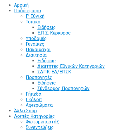
Αρχική
Ποδόσφαιρο
Γ’ Εθνική
Τοπικό
Ειδήσεις
Ε.Π.Σ. Κέρκυρας
Υποδομές
Γυναίκες
Παλαίμαχοι
Διαιτησία
Ειδήσεις
Διαιτητές Εθνικών Κατηγοριών
ΣΔΠΚ-ΕΔ/ΕΠΣΚ
Προπονητές
Ειδήσεις
Σύνδεσμος Προπονητών
Γήπεδα
Γκάλοπ
Αφιερώματα
Άλλα Σπόρ
Λοιπές Κατηγορίες
Φωτορεπορτάζ
Συνεντεύξεις