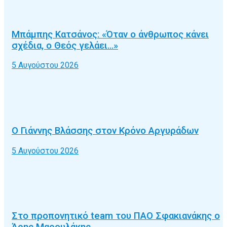
Μπάμπης Κατσάνος: «Όταν ο άνθρωπος κάνει
σχέδια, ο Θεός γελάει…»
5 Αυγούστου 2026
Ο Γιάννης Βλάσσης στον Κρόνο Αργυράδων
5 Αυγούστου 2026
Στο προπονητικό team του ΠΑΟ Σφακιανάκης ο