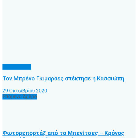
Α.Ο. Κέρκυρα
Τον Μπρένο Γκιμαράες απέκτησε η Κασσιώπη
29 Οκτωβρίου 2020
Επόμενο Άρθρο
Φωτορεπορτάζ από το Μπενίτσες – Κρόνος