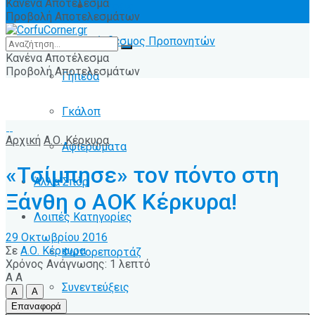
Κανένα Αποτέλεσμα
Ειδήσεις
Προβολή Αποτελεσμάτων
Σύνδεσμος Προπονητών
Κανένα Αποτέλεσμα
Προβολή Αποτελεσμάτων
Γήπεδα
Γκάλοπ
Αρχική
Α.Ο. Κέρκυρα
Αφιερώματα
«Τσίμπησε» τον πόντο στη
Άλλα Σπόρ
Ξάνθη ο ΑΟΚ Κέρκυρα!
Λοιπές Κατηγορίες
29 Οκτωβρίου 2016
Σε
Α.Ο. Κέρκυρα
Φωτορεπορτάζ
Χρόνος Ανάγνωσης: 1 λεπτό
A
A
Συνεντεύξεις
A
A
Επαναφορά