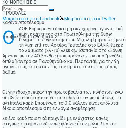
ΚΟΙΝΟΠΟΙΗΣΕΙΣ
1
ΠΡΟΒΟΛΕΣ
Μοιραστείτε στο Facebook
Μοιραστείτε στο Twitter
Κανένα Αποτέλεσμα
ΑΟΚ Κέρκυρα για δεύτερη συνεχόμενη αγωνιστική
Ο
έμεινε αήττητος στο Πρωτάθλημα της Super
Προβολή Αποτελεσμάτων
League. Το συγκρότημα του Μιχάλη Γρηγορίου, μετά
τη νίκη επί του Αστέρα Τρίπολης στο ΕΑΚΚ, έφερε
το Σάββατο (29-10) «λευκή» ισοπαλία στο «Ξάνθη
Αρένα» με τον ΑΟ Ξάνθης (που προέρχονταν από “μεγάλα
διπλά”κόντρα σε Παναθηναϊκό και Πλατανιά), για την 9η
αγωνιστική, κατακτώντας τον πρώτο του εκτός έδρας
βαθμό.
Οι γηπεδούχοι είχαν την πρωτοβουλία των κινήσεων, ενώ
οι «Φαίακες» ήταν εκείνοι που πλησίασαν με αξιώσεις τα
αντίπαλα καρέ. Επομένως, το 0-0 μάλλον είναι απόλυτα
δίκαιο αποτέλεσμα στη εν λόγω αναμέτρηση.
Σε ένα κακό ποιοτικά παιχνίδι, με ελάχιστες καλές
στιγμές, οι σημαντικότερες φάσεις ήταν μόλις δυο και