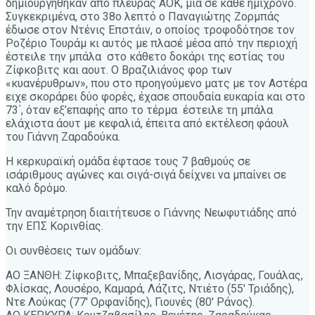
δημιουργήθηκαν από πλευράς ΑΟΚ, μία σε κάθε ημίχρονο.
Συγκεκριμένα, στο 38ο λεπτό ο Παναγιώτης Ζορμπάς
έδωσε στον Ντένις Επστάιν, ο οποίος τροφοδότησε τον
Ροζέριο Τουράμ κι αυτός με πλασέ μέσα από την περιοχή
έστειλε την μπάλα στο κάθετο δοκάρι της εστίας του
Ζίφκοβιτς και αουτ. Ο Βραζιλιάνος φορ των
«κυανέρυθρων», που στο προηγούμενο ματς με τον Αστέρα
ειχε σκοράρει δύο φορές, έχασε σπουδαία ευκαρία και στο
73΄, όταν εξ’επαφής απο το τέρμα έστειλε τη μπάλα
ελάχιστα άουτ με κεφαλιά, έπειτα από εκτέλεση φάουλ
του Γιάννη Ζαραδούκα.
Η κερκυραϊκή ομάδα έφτασε τους 7 βαθμούς σε
ισάριθμους αγώνες και σιγά-σιγά δείχνει να μπαίνει σε
καλό δρόμο.
Την αναμέτρηση διαιτήτευσε ο Γιάννης Νεωφυτιάδης από
την ΕΠΣ Κορινθίας.
Οι συνθέσεις των ομάδων:
ΑΟ ΞΑΝΘΗ: Ζίφκοβιτς, Μπαξεβανίδης, Λισγάρας, Γουάλας,
Φλίσκας, Λουσέρο, Καμαρά, Λάζιτς, Ντιέτο (55′ Τριάδης),
Ντε Λούκας (77′ Ορφανίδης), Γιουνές (80′ Ράνος).