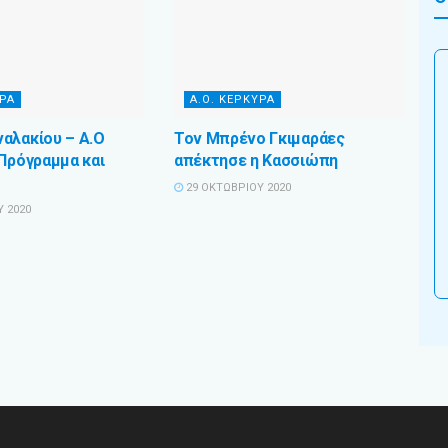
ΥΡΑ
Α.Ο. ΚΕΡΚΥΡΑ
αλακίου – Α.Ο
Τον Μπρένο Γκιμαράες
 Πρόγραμμα και
απέκτησε η Κασσιώπη
29 ΟΚΤΩΒΡΊΟΥ 2020
 2020