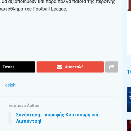
, θα αξιοποιηθούν και πάρα πολλά παιδιά της περσινής
ρωτάθλημα της Football League.
Tweet
Αποστολή
Τ
Επόμενο Άρθρο
Συνάντηση… κορυφής Κουτσούρη και
Λιμπάντση!