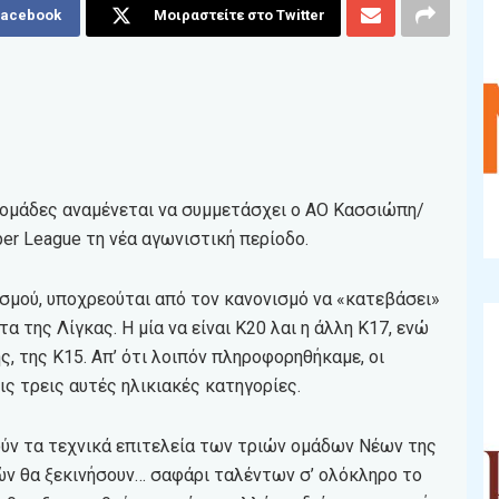
Facebook
Μοιραστείτε στο Twitter
ές ομάδες αναμένεται να συμμετάσχει ο ΑΟ Κασσιώπη/
r League τη νέα αγωνιστική περίοδο.
ισμού, υποχρεούται από τον κανονισμό να «κατεβάσει»
της Λίγκας. Η μία να είναι Κ20 λαι η άλλη Κ17, ενώ
ής, της Κ15. Απ’ ότι λοιπόν πληροφορηθήκαμε, οι
ις τρεις αυτές ηλικιακές κατηγορίες.
ν τα τεχνικά επιτελεία των τριών ομάδων Νέων της
ών θα ξεκινήσουν… σαφάρι ταλέντων σ’ ολόκληρο το