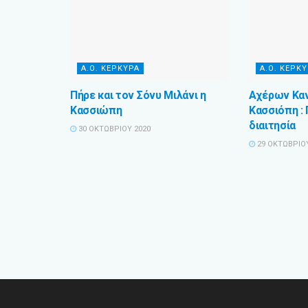
Α.Ο. ΚΕΡΚΥΡΑ
Α.Ο. ΚΕΡΚ
Πήρε και τον Σόνυ Μιλάνι η
Αχέρων Καν
Κασσιώπη
Κασσιόπη :
διαιτησία
30 ΟΚΤΩΒΡΊΟΥ 2020
29 ΟΚΤΩΒΡΊΟΥ