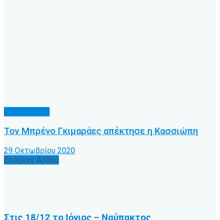
Α.Ο. Κέρκυρα
Τον Μπρένο Γκιμαράες απέκτησε η Κασσιώπη
29 Οκτωβρίου 2020
Επόμενο Άρθρο
Στις 18/12 το Ιόνιος – Ναύπακτος