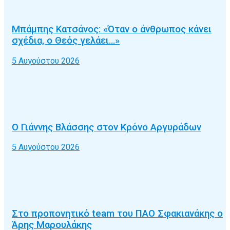
Μπάμπης Κατσάνος: «Όταν ο άνθρωπος κάνει
σχέδια, ο Θεός γελάει…»
5 Αυγούστου 2026
Ο Γιάννης Βλάσσης στον Κρόνο Αργυράδων
5 Αυγούστου 2026
Στο προπονητικό team του ΠΑΟ Σφακιανάκης ο
Άρης Μαρουλάκης