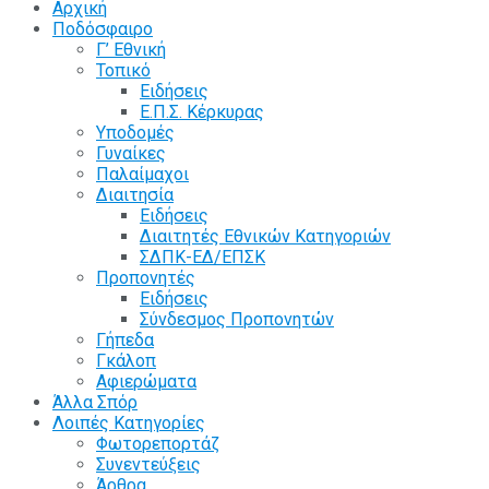
Αρχική
Ποδόσφαιρο
Γ’ Εθνική
Τοπικό
Ειδήσεις
Ε.Π.Σ. Κέρκυρας
Υποδομές
Γυναίκες
Παλαίμαχοι
Διαιτησία
Ειδήσεις
Διαιτητές Εθνικών Κατηγοριών
ΣΔΠΚ-ΕΔ/ΕΠΣΚ
Προπονητές
Ειδήσεις
Σύνδεσμος Προπονητών
Γήπεδα
Γκάλοπ
Αφιερώματα
Άλλα Σπόρ
Λοιπές Κατηγορίες
Φωτορεπορτάζ
Συνεντεύξεις
Άρθρα