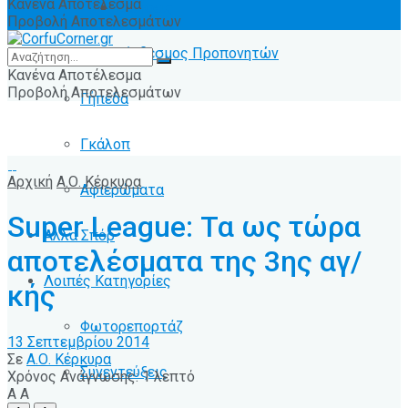
Κανένα Αποτέλεσμα
Ειδήσεις
Προβολή Αποτελεσμάτων
Σύνδεσμος Προπονητών
Κανένα Αποτέλεσμα
Προβολή Αποτελεσμάτων
Γήπεδα
Γκάλοπ
Αρχική
Α.Ο. Κέρκυρα
Αφιερώματα
Super League: Τα ως τώρα
Άλλα Σπόρ
αποτελέσματα της 3ης αγ/
Λοιπές Κατηγορίες
κής
Φωτορεπορτάζ
13 Σεπτεμβρίου 2014
Σε
Α.Ο. Κέρκυρα
Συνεντεύξεις
Χρόνος Ανάγνωσης: 1 λεπτό
A
A