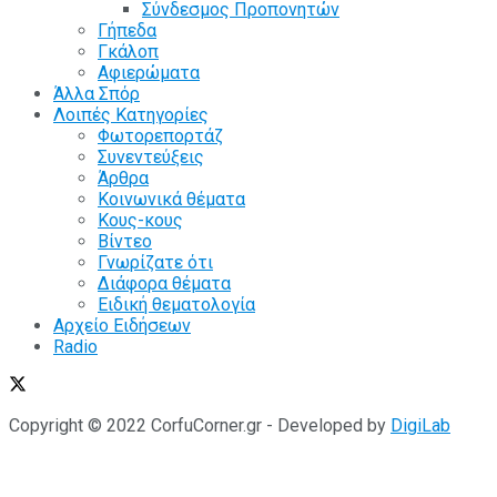
Σύνδεσμος Προπονητών
Γήπεδα
Γκάλοπ
Αφιερώματα
Άλλα Σπόρ
Λοιπές Κατηγορίες
Φωτορεπορτάζ
Συνεντεύξεις
Άρθρα
Κοινωνικά θέματα
Κους-κους
Βίντεο
Γνωρίζατε ότι
Διάφορα θέματα
Ειδική θεματολογία
Αρχείο Ειδήσεων
Radio
Copyright © 2022 CorfuCorner.gr - Developed by
DigiLab