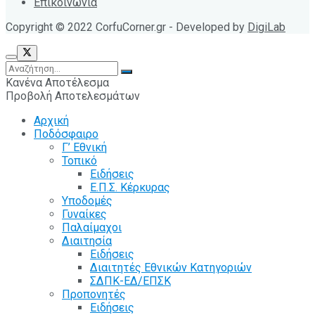
Επικοινωνία
Copyright © 2022 CorfuCorner.gr - Developed by
DigiLab
Κανένα Αποτέλεσμα
Προβολή Αποτελεσμάτων
Αρχική
Ποδόσφαιρο
Γ’ Εθνική
Τοπικό
Ειδήσεις
Ε.Π.Σ. Κέρκυρας
Υποδομές
Γυναίκες
Παλαίμαχοι
Διαιτησία
Ειδήσεις
Διαιτητές Εθνικών Κατηγοριών
ΣΔΠΚ-ΕΔ/ΕΠΣΚ
Προπονητές
Ειδήσεις