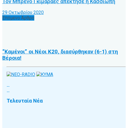
Τον Μπρένο Γκιμαράες απέκτησε η Κασσιώπη
29 Οκτωβρίου 2020
Επόμενο Άρθρο
“Καμένοι” οι Νέοι Κ20, διασύρθηκαν (6-1) στη
Βέροια!
Τελευταία Νέα