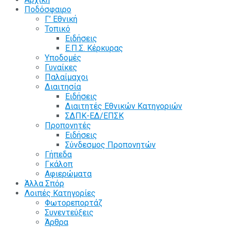
Ποδόσφαιρο
Γ’ Εθνική
Τοπικό
Ειδήσεις
Ε.Π.Σ. Κέρκυρας
Υποδομές
Γυναίκες
Παλαίμαχοι
Διαιτησία
Ειδήσεις
Διαιτητές Εθνικών Κατηγοριών
ΣΔΠΚ-ΕΔ/ΕΠΣΚ
Προπονητές
Ειδήσεις
Σύνδεσμος Προπονητών
Γήπεδα
Γκάλοπ
Αφιερώματα
Άλλα Σπόρ
Λοιπές Κατηγορίες
Φωτορεπορτάζ
Συνεντεύξεις
Άρθρα