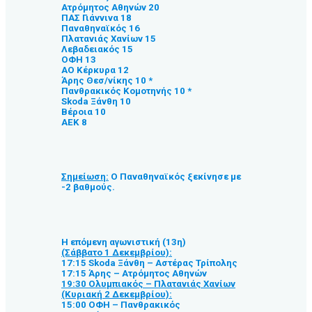
Ατρόμητος Αθηνών 20
ΠΑΣ Γιάννινα 18
Παναθηναϊκός 16
Πλατανιάς Χανίων 15
Λεβαδειακός 15
ΟΦΗ 13
ΑΟ Κέρκυρα 12
Άρης Θεσ/νίκης 10 *
Πανθρακικός Κομοτηνής 10 *
Skoda Ξάνθη 10
Βέροια 10
ΑΕΚ 8
Σημείωση:
Ο Παναθηναϊκός ξεκίνησε με
-2 βαθμούς.
Η επόμενη αγωνιστική (13η)
(Σάββατο 1 Δεκεμβρίου):
17:15 Skoda Ξάνθη – Αστέρας Τρίπολης
17:15 Άρης – Ατρόμητος Αθηνών
19:30 Ολυμπιακός – Πλατανιάς Χανίων
(Κυριακή 2 Δεκεμβρίου):
15:00 ΟΦΗ – Πανθρακικός