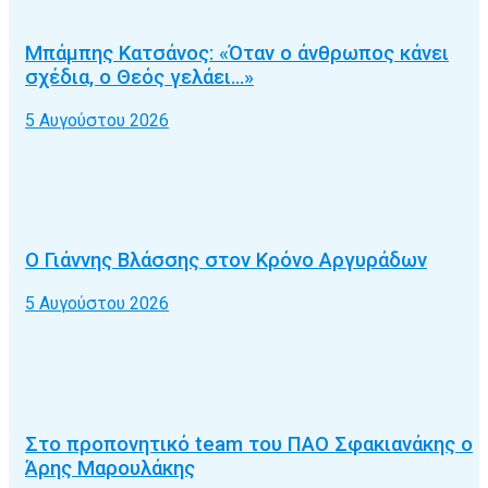
Μπάμπης Κατσάνος: «Όταν ο άνθρωπος κάνει
σχέδια, ο Θεός γελάει…»
5 Αυγούστου 2026
Ο Γιάννης Βλάσσης στον Κρόνο Αργυράδων
5 Αυγούστου 2026
Στο προπονητικό team του ΠΑΟ Σφακιανάκης ο
Άρης Μαρουλάκης