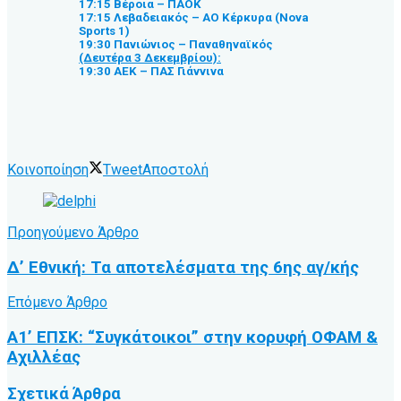
17:15 Βέροια – ΠΑΟΚ
17:15 Λεβαδειακός – ΑΟ Κέρκυρα (Nova
Sports 1)
19:30 Πανιώνιος – Παναθηναϊκός
(Δευτέρα 3 Δεκεμβρίου):
19:30 ΑΕΚ – ΠΑΣ Γιάννινα
Κοινοποίηση
Tweet
Αποστολή
Προηγούμενο Άρθρο
Δ’ Εθνική: Τα αποτελέσματα της 6ης αγ/κής
Επόμενο Άρθρο
Α1’ ΕΠΣΚ: “Συγκάτοικοι” στην κορυφή ΟΦΑΜ &
Αχιλλέας
Σχετικά
Άρθρα