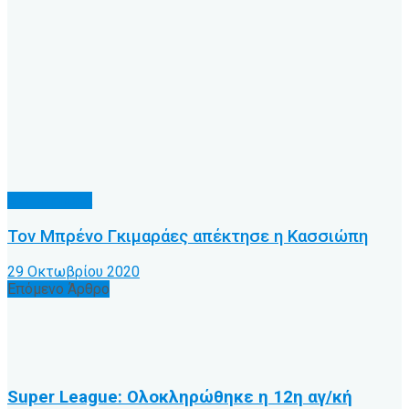
Α.Ο. Κέρκυρα
Τον Μπρένο Γκιμαράες απέκτησε η Κασσιώπη
29 Οκτωβρίου 2020
Επόμενο Άρθρο
Super League: Ολοκληρώθηκε η 12η αγ/κή