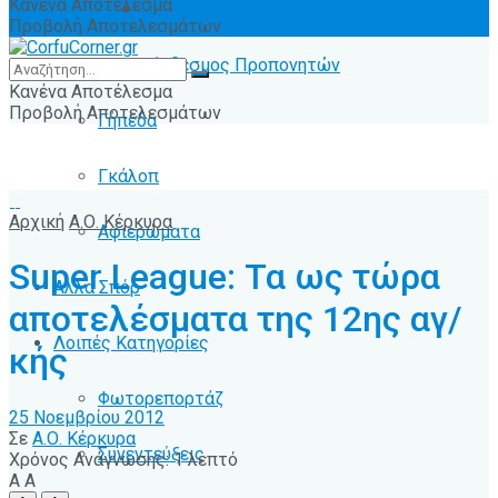
Κανένα Αποτέλεσμα
Ειδήσεις
Προβολή Αποτελεσμάτων
Σύνδεσμος Προπονητών
Κανένα Αποτέλεσμα
Προβολή Αποτελεσμάτων
Γήπεδα
Γκάλοπ
Αρχική
Α.Ο. Κέρκυρα
Αφιερώματα
Super League: Τα ως τώρα
Άλλα Σπόρ
αποτελέσματα της 12ης αγ/
Λοιπές Κατηγορίες
κής
Φωτορεπορτάζ
25 Νοεμβρίου 2012
Σε
Α.Ο. Κέρκυρα
Συνεντεύξεις
Χρόνος Ανάγνωσης: 1 λεπτό
A
A