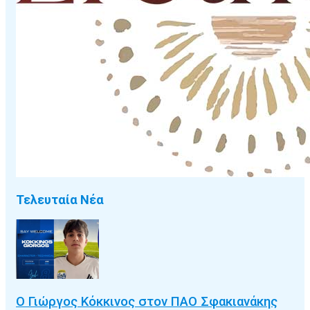
Τελευταία Νέα
Ο Γιώργος Κόκκινος στον ΠΑΟ Σφακιανάκης