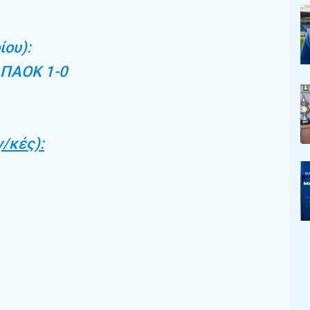
ίου):
 ΠΑΟΚ 1-0
γ/κές):