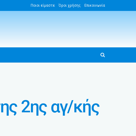
Ποιοι είμαστε
Όροι χρήσης
Επικοινωνία
ης 2ης αγ/κής