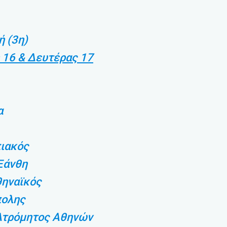
ή (3η)
 16 & Δευτέρας 17
α
πιακός
Ξάνθη
θηναϊκός
πολης
Ατρόμητος Αθηνών