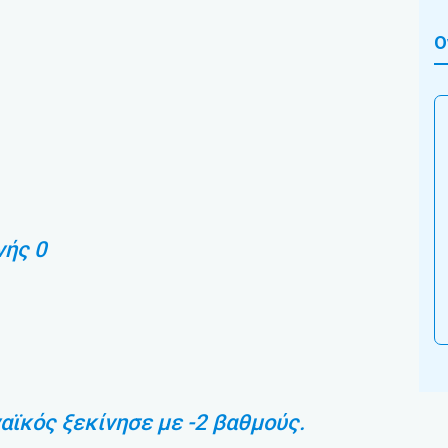
Ο
νής 0
ϊκός ξεκίνησε με -2 βαθμούς.