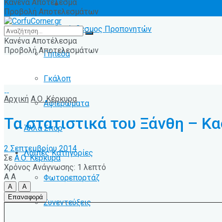
Κανένα Αποτέλεσμα
Ειδήσεις
Προβολή Αποτελεσμάτων
Σύνδεσμος Προπονητών
Κανένα Αποτέλεσμα
Προβολή Αποτελεσμάτων
Γήπεδα
Γκάλοπ
Αρχική
Α.Ο. Κέρκυρα
Αφιερώματα
Τα στατιστικά του Ξάνθη – 
Άλλα Σπόρ
2 Σεπτεμβρίου 2014
Λοιπές Κατηγορίες
Σε
Α.Ο. Κέρκυρα
Χρόνος Ανάγνωσης: 1 λεπτό
A
A
Φωτορεπορτάζ
A
A
Επαναφορά
Συνεντεύξεις