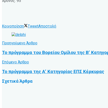
Χρόνος: 95′
Κοινοποίηση
Tweet
Αποστολή
Προηγούμενο Άρθρο
Το πρόγραμμα του Βορείου Ομίλου της Β’ Κατηγο
Επόμενο Άρθρο
Το πρόγραμμα της Α’ Κατηγορίας ΕΠΣ Κέρκυρας
Σχετικά
Άρθρα