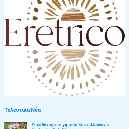
Τελευταία Νέα
Υπεύθυνος στο γήπεδο Καστελλάνων ο