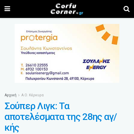
Αρχική
Α.Ο. Κέρκυρα
Σούπερ Λιγκ: Τα
αποτελέσματα της 28ης αγ/
κής