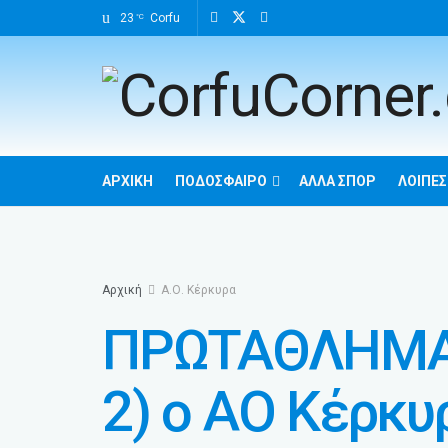
23
Corfu
°C
ΑΡΧΙΚΉ
ΠΟΔΌΣΦΑΙΡΟ
ΆΛΛΑ ΣΠΌΡ
ΛΟΙΠΈΣ
Αρχική
Α.Ο. Κέρκυρα
ΠΡΩΤΑΘΛΗΜΑ Ν
2) ο ΑΟ Κέρκυ