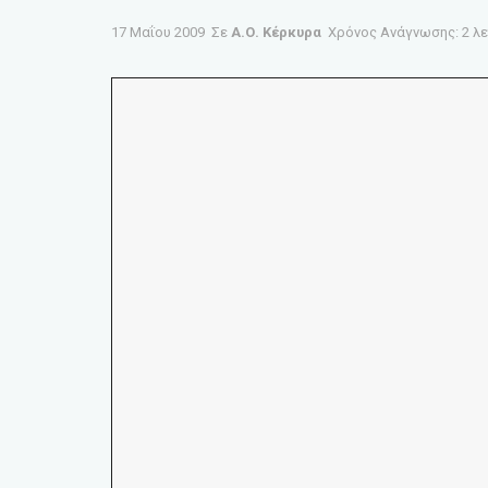
17 Μαΐου 2009
Σε
Α.Ο. Κέρκυρα
Χρόνος Ανάγνωσης: 2 λ