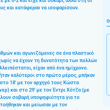
με 0-2 και είχε και δοκάρι, αλλά στη οι
υς και κατάφεραν να ισοφαρίσουν.
Ο
αθμών και αγωνιζόμενες σε ένα πλαστικό
χωρίς να έχουν τη δυνατότητα των πολλών
λλειπέστατοι, είχαν από ένα ημίχρονο.
ήταν καλύτεροι στο πρώτο μέρος, μπήκαν
στο 18′ με τον αρχηγό τους Κώστα
ρ) και στο 29′ με τον Έντρι Χότζα (με
βάλουν σοβαρή υποψηφιότητα για το
πτοήθηκαν και μείωσαν με τον