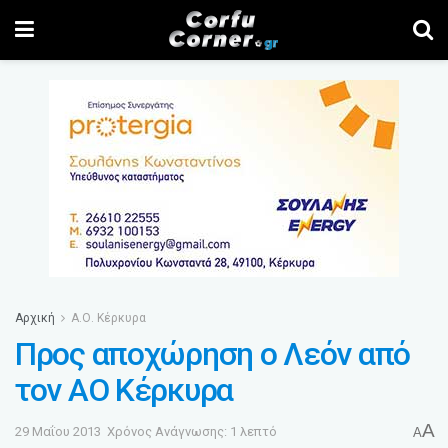
Αρχική
Α.Ο. Κέρκυρα
Προς αποχώρηση ο Λεόν από
τον ΑΟ Κέρκυρα
A
29 Μαΐου 2013
Χρόνος Ανάγνωσης: 1 λεπτό
A