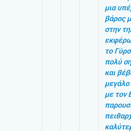
μια υπέ
βάρος μ
στην τη
εκφέρω
το Γύρο
πολύ ση
και βέβ
μεγάλο 
με τον 
παρουσι
πειθαρχ
καλύτερ