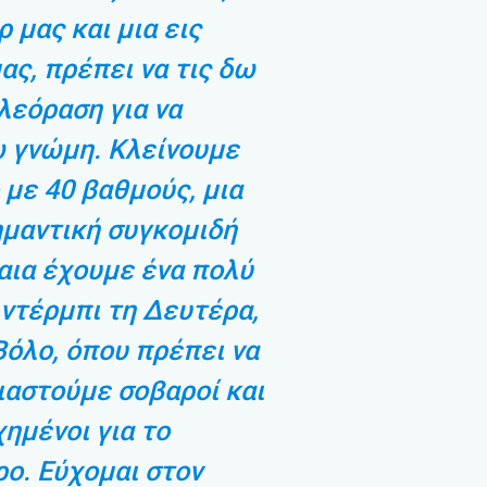
ρ μας και μια εις
ας, πρέπει να τις δω
λεόραση για να
 γνώμη. Κλείνουμε
 με 40 βαθμούς, μια
μαντική συγκομιδή
αια έχουμε ένα πολύ
ντέρμπι τη Δευτέρα,
Βόλο, όπου πρέπει να
αστούμε σοβαροί και
ημένοι για το
ο. Εύχομαι στον