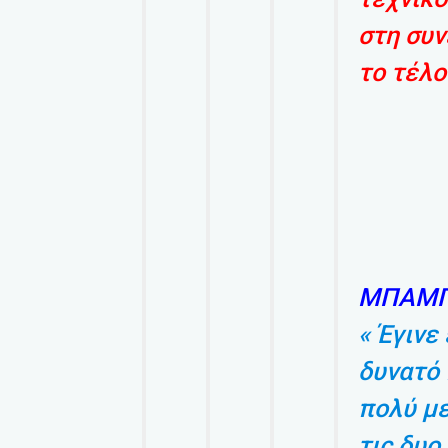
στη συ
το τέλο
ΜΠΑΜΠ
« Έγινε
δυνατό 
πολύ με
τις δυο