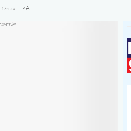
A
 1 λεπτό
A