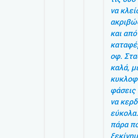
να κλεί
ακριβώ
και από
καταφέρ
οφ. Στ
καλά, μ
κυκλοφο
φάσεις
να κερδ
εύκολα.
πάρα πο
ξεκίνημ