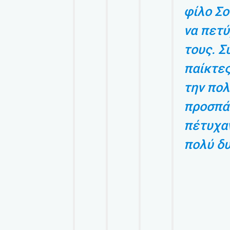
φίλο Σο
να πετύ
τους. Σ
παίκτες
την πο
προσπάθ
πέτυχαν
πολύ δυ