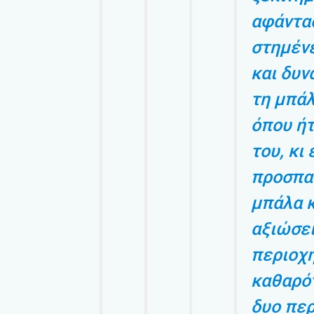
αφάντασ
στημένε
και δυν
τη μπάλ
όπου ή
του, κι 
προσπα
μπάλα 
αξιώσει
περιοχή
καθαρό
δυο περ