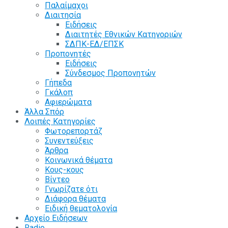
Παλαίμαχοι
Διαιτησία
Ειδήσεις
Διαιτητές Εθνικών Κατηγοριών
ΣΔΠΚ-ΕΔ/ΕΠΣΚ
Προπονητές
Ειδήσεις
Σύνδεσμος Προπονητών
Γήπεδα
Γκάλοπ
Αφιερώματα
Άλλα Σπόρ
Λοιπές Κατηγορίες
Φωτορεπορτάζ
Συνεντεύξεις
Άρθρα
Κοινωνικά θέματα
Κους-κους
Βίντεο
Γνωρίζατε ότι
Διάφορα θέματα
Ειδική θεματολογία
Αρχείο Ειδήσεων
Radio