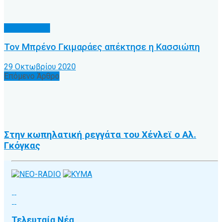
Α.Ο. Κέρκυρα
Τον Μπρένο Γκιμαράες απέκτησε η Κασσιώπη
29 Οκτωβρίου 2020
Επόμενο Άρθρο
Στην κωπηλατική ρεγγάτα του Χένλεϊ ο Αλ.
Γκόγκας
Τελευταία Νέα