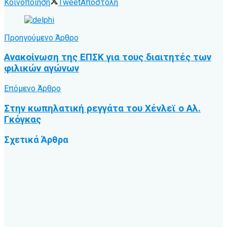
Κοινοποίηση
Tweet
Αποστολή
Προηγούμενο Άρθρο
Ανακοίνωση της ΕΠΣΚ για τους διαιτητές των
φιλικών αγώνων
Επόμενο Άρθρο
Στην κωπηλατική ρεγγάτα του Χένλεϊ ο Αλ.
Γκόγκας
Σχετικά
Άρθρα