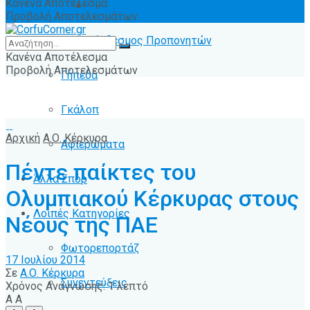
Κανένα Αποτέλεσμα
Ειδήσεις
Προβολή Αποτελεσμάτων
Σύνδεσμος Προπονητών
Κανένα Αποτέλεσμα
Προβολή Αποτελεσμάτων
Γήπεδα
Γκάλοπ
Αρχική
Α.Ο. Κέρκυρα
Αφιερώματα
Πέντε παίκτες του
Άλλα Σπόρ
Ολυμπιακού Κέρκυρας στους
Λοιπές Κατηγορίες
Νέους της ΠΑΕ
Φωτορεπορτάζ
17 Ιουλίου 2014
Σε
Α.Ο. Κέρκυρα
Συνεντεύξεις
Χρόνος Ανάγνωσης: 1 λεπτό
A
A