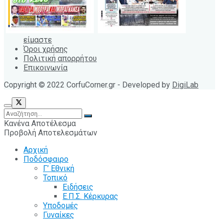
είμαστε
Όροι χρήσης
Πολιτική απορρήτου
Επικοινωνία
Copyright © 2022 CorfuCorner.gr - Developed by
DigiLab
Κανένα Αποτέλεσμα
Προβολή Αποτελεσμάτων
Αρχική
Ποδόσφαιρο
Γ’ Εθνική
Τοπικό
Ειδήσεις
Ε.Π.Σ. Κέρκυρας
Υποδομές
Γυναίκες