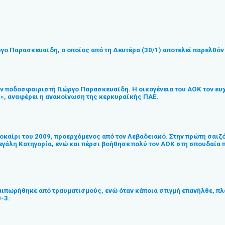
γο Παρασκευαϊδη, ο οποίος από τη Δευτέρα (30/1) αποτελεί παρελθόν γ
ν ποδοσφαιριστή Γιώργο Παρασκευαϊδη. Η οικογένεια του ΑΟΚ τον ευχα
τoυ», αναφέρει η ανακοίνωση της κερκυραϊκής ΠΑΕ.
καίρι του 2009, προερχόμενος από τον Λεβαδειακό. Στην πρώτη σαιζό
εγάλη Κατηγορία, ενώ και πέρσι βοήθησε πολύ τον ΑΟΚ στη σπουδαία π
ιπωρήθηκε από τραυματισμούς, ενώ όταν κάποια στιγμή επανήλθε, πλέο
-3.