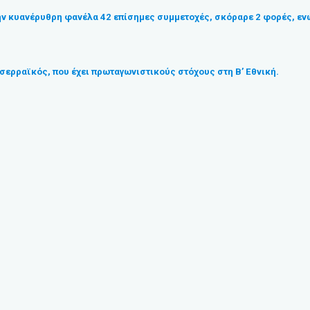
την κυανέρυθρη φανέλα 42 επίσημες συμμετοχές, σκόραρε 2 φορές, ενώ
σερραϊκός, που έχει πρωταγωνιστικούς στόχους στη Β’ Εθνική.