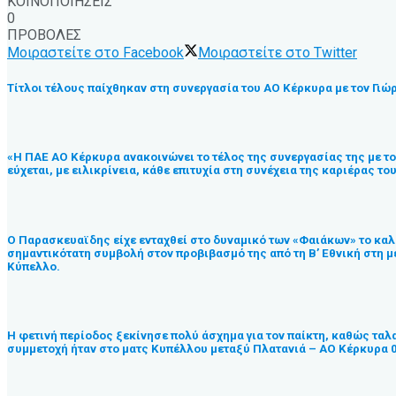
ΚΟΙΝΟΠΟΙΗΣΕΙΣ
0
ΠΡΟΒΟΛΕΣ
Μοιραστείτε στο Facebook
Μοιραστείτε στο Twitter
Τίτλοι τέλους παίχθηκαν στη συνεργασία του ΑΟ Κέρκυρα με τον Γιώρ
«H ΠΑΕ ΑΟ Κέρκυρα ανακοινώνει το τέλος της συνεργασίας της με το
εύχεται, με ειλικρίνεια, κάθε επιτυχία στη συνέχεια της καριέρας 
Ο Παρασκευαϊδης είχε ενταχθεί στο δυναμικό των «Φαιάκων» το καλο
σημαντικότατη συμβολή στον προβιβασμό της από τη Β’ Εθνική στη μ
Κύπελλο.
Η φετινή περίοδος ξεκίνησε πολύ άσχημα για τον παίκτη, καθώς ταλα
συμμετοχή ήταν στο ματς Κυπέλλου μεταξύ Πλατανιά – ΑΟ Κέρκυρα 0