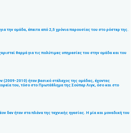
ια την ομάδα, έπειτα από 2,5 χρόνια παρουσίας του στο ρόστερ της.
ριστεί θερμά για τις πολύτιμες υπηρεσίες του στην ομάδα και του
ν (2009-2010) ήταν βασικό στέλεχος της ομάδας, έχοντας
ορεία του, τόσο στο Πρωτάθλημα της Σούπερ Λιγκ, όσο και στο
ν δεν ήταν στα πλάνα της τεχνικής ηγεσίας. Η μία και μοναδική του