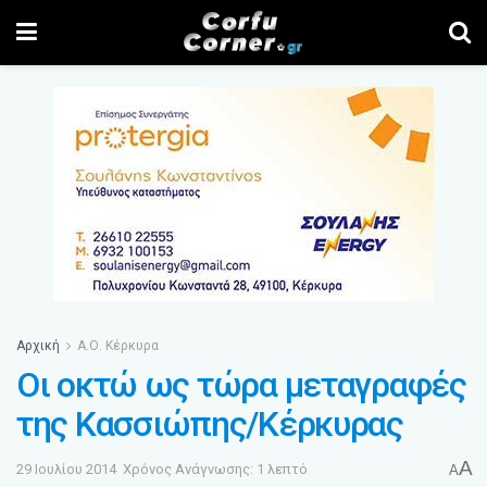
Αρχική
Α.Ο. Κέρκυρα
Οι οκτώ ως τώρα μεταγραφές
της Κασσιώπης/Κέρκυρας
A
29 Ιουλίου 2014
Χρόνος Ανάγνωσης: 1 λεπτό
A