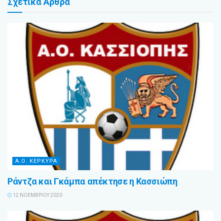
Σχετικά
Άρθρα
Α.Ο. ΚΕΡΚΥΡΑ
Ράντζα και Γκάμπα απέκτησε η Κασσιώπη
12 ΝΟΕΜΒΡΊΟΥ 2020