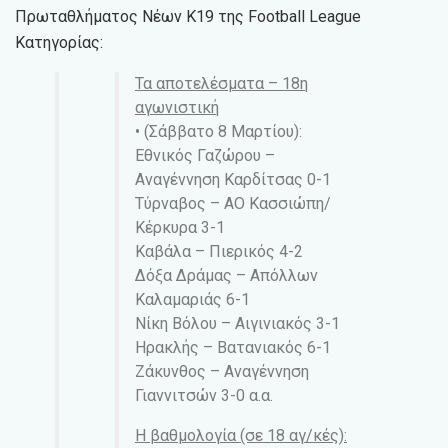
Πρωταθλήματος Νέων Κ19 της Football League
Κατηγορίας:
Τα αποτελέσματα – 18η
αγωνιστική
• (Σάββατο 8 Μαρτίου):
Εθνικός Γαζώρου –
Αναγέννηση Καρδίτσας 0-1
Τύρναβος – ΑΟ Κασσιώπη/
Κέρκυρα 3-1
Καβάλα – Πιερικός 4-2
Δόξα Δράμας – Απόλλων
Καλαμαριάς 6-1
Νίκη Βόλου – Αιγινιακός 3-1
Ηρακλής – Βατανιακός 6-1
Ζάκυνθος – Αναγέννηση
Γιαννιτσών 3-0 α.α.
Η βαθμολογία (σε 18 αγ/κές):