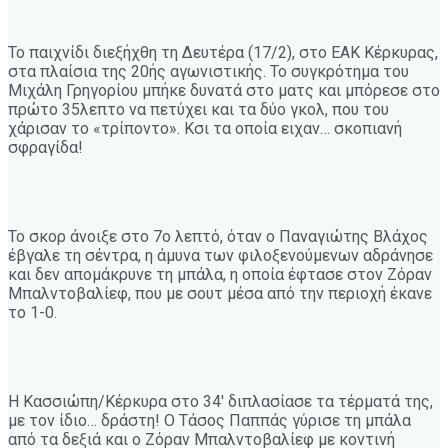
Το παιχνίδι διεξήχθη τη Δευτέρα (17/2), στο ΕΑΚ Κέρκυρας,
στα πλαίσια της 20ής αγωνιστικής. Το συγκρότημα του
Μιχάλη Γρηγορίου μπήκε δυνατά στο ματς και μπόρεσε στο
πρώτο 35λεπτο να πετύχει και τα δύο γκολ, που του
χάρισαν το «τρίποντο». Κσι τα οποία ειχαν… σκοπιανή
σφραγίδα!
Το σκορ άνοιξε στο 7ο λεπτό, όταν ο Παναγιώτης Βλάχος
έβγαλε τη σέντρα, η άμυνα των φιλοξενούμενων αδράνησε
και δεν απομάκρυνε τη μπάλα, η οποία έφτασε στον Ζόραν
Μπαλντοβαλίεφ, που με σουτ μέσα από την περιοχή έκανε
το 1-0.
Η Κασσιώπη/Κέρκυρα στο 34′ διπλασίασε τα τέρματά της,
με τον ίδιο… δράστη! Ο Τάσος Παππάς γύρισε τη μπάλα
από τα δεξιά και ο Ζόραν Μπαλντοβαλίεφ με κοντινή