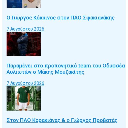
Ο Γιώργος Κόκκινος στον ΠΑΟ Σφακιανάκης
7 Αυγούστου 2026
Παραμένει στο προπονητικό team του Οδυσσέα
Αυλιωτών ο Μάκης Μουζακίτης
7 Αυγούστου 2026
Στον ΠΑΟ Κορακιάνας & ο Γιώργος Προβατάς