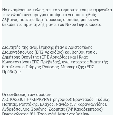
Να αναφέρουμε, τέλος, ότι το ντεμπούτο του με τη φανέλα
των «Φαιάκων» πραγματοποίησε ο νεοαποκτηθείς
Αλβανός παίκτης Ιλίρ Τσαουσάι, ο οποίος μπήκε ένα
δεκάλεπτο πριν τη λήξη, αντί του Νίκου Γυφτοκώστα.
Διαιτητής της αναμέτρησης ήταν ο Αριστοτέλης
Διαμαντόπουλος (ΕΠΣ Αρκαδίας) και βοηθοί του οι
Δημήτρης Βεργέτης (ΕΠΣ Αρκαδίας) και Ηλίας
Κωνσταντίνου (ΕΠΣ Πρέβεζας), ενώ τέταρτος διαιτητής
διατέλεσε ο Γιώργος Ρούσσος-Μπεκερτζής (ΕΠΣ
Πρέβεζας.
Οι συνθέσεις των ομάδων:
Α.Ο. ΚΑΣΣΙΩΠΗ/ΚΕΡΚΥΡΑ (Γρηγορίου): Βρονταράς, Γκόμεζ,
Παππάς, Ραπτάκης, Βλάχος, Ναγιάρ (57′ Καραγιαννίδης),
Ανδρεόπουλος, Σουάνης, Ζορμπάς (74′ Καραδέμητρος),
Γυφτοκώστας (81′ Τσαουσάι), Μπαλντοβαλίεφ.