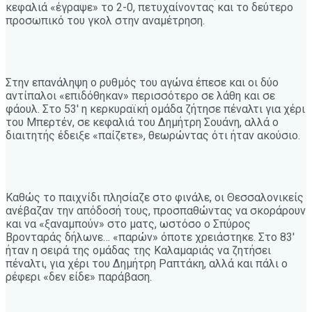
κεφαλιά «έγραψε» το 2-0, πετυχαίνοντας και το δεύτερο
προσωπικό του γκολ στην αναμέτρηση.
Στην επανάληψη ο ρυθμός του αγώνα έπεσε και οι δύο
αντίπαλοι «επιδόθηκαν» περισσότερο σε λάθη και σε
φάουλ. Στο 53′ η κερκυραϊκή ομάδα ζήτησε πέναλτι για χέρι
του Μπερτέν, σε κεφαλιά του Δημήτρη Σουάνη, αλλά ο
διαιτητής έδειξε «παίζετε», θεωρώντας ότι ήταν ακούσιο.
Καθώς το παιχνίδι πλησίαζε στο φινάλε, οι Θεσσαλονικείς
ανέβαζαν την απόδοσή τους, προσπαθώντας να σκοράρουν
και να «ξαναμπούν» στο ματς, ωστόσο ο Σπύρος
Βρονταράς δήλωνε… «παρών» όποτε χρειάστηκε. Στο 83′
ήταν η σειρά της ομάδας της Καλαμαριάς να ζητήσει
πέναλτι, για χέρι του Δημήτρη Ραπτάκη, αλλά και πάλι ο
ρέφερι «δεν είδε» παράβαση.