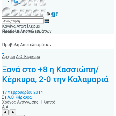
Radio
Κανένα Αποτέλεσμα
Προβολή Αποτελεσμάτων
Κανένα Αποτέλεσμα
Προβολή Αποτελεσμάτων
Αρχική
Α.Ο. Κέρκυρα
Ξανά στο +8 η Κασσιώπη/
Κέρκυρα, 2-0 την Καλαμαριά
17 Φεβρουαρίου 2014
Σε
Α.Ο. Κέρκυρα
Χρόνος Ανάγνωσης: 1 λεπτό
A
A
A
A