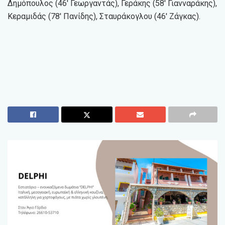
Δημόπουλος (46′ Γεωργαντάς), Γεράκης (58′ Γιανναράκης),
Κεραμιδάς (78′ Πανίδης), Σταυράκογλου (46′ Ζάγκας).