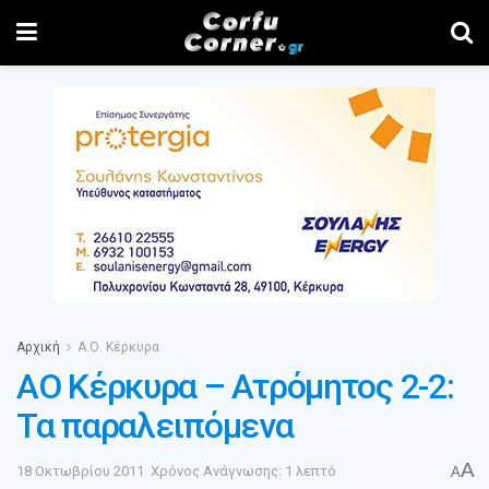
Αρχική
Α.Ο. Κέρκυρα
ΑΟ Κέρκυρα – Ατρόμητος 2-2:
Τα παραλειπόμενα
A
18 Οκτωβρίου 2011
Χρόνος Ανάγνωσης: 1 λεπτό
A