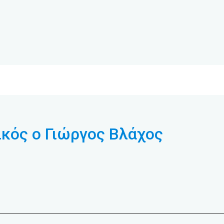
κός ο Γιώργος Βλάχος