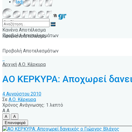
Radio
Κανένα Αποτέλεσμα
Προβολή Αποτελεσμάτων
Κανένα Αποτέλεσμα
Προβολή Αποτελεσμάτων
Αρχική
Α.Ο. Κέρκυρα
ΑΟ ΚΕΡΚΥΡΑ: Αποχωρεί δανει
4 Αυγούστου 2010
Σε
Α.Ο. Κέρκυρα
Χρόνος Ανάγνωσης: 1 λεπτό
A
A
A
A
Επαναφορά