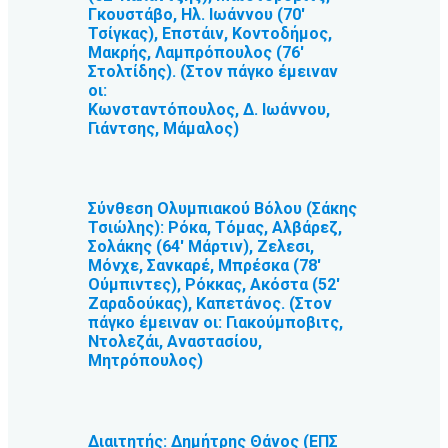
Γκουστάβο, Ηλ. Ιωάννου (70′
Τσίγκας), Επστάιν, Κοντοδήμος,
Μακρής, Λαμπρόπουλος (76′
Στολτίδης). (Στον πάγκο έμειναν
οι:
Κωνσταντόπουλος, Δ. Ιωάννου,
Γιάντσης, Μάμαλος)
Σύνθεση Ολυμπιακού Βόλου (Σάκης
Τσιώλης): Ρόκα, Τόμας, Αλβάρεζ,
Σολάκης (64′ Μάρτιν), Ζελεσι,
Μόνχε, Σανκαρέ, Μπρέσκα (78′
Ούμπιντες), Ρόκκας, Ακόστα (52′
Ζαραδούκας), Καπετάνος. (Στον
πάγκο έμειναν οι: Γιακούμποβιτς,
Ντολεζάι, Αναστασίου,
Μητρόπουλος)
Διαιτητής: Δημήτρης Θάνος (ΕΠΣ