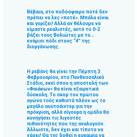
Βέβαια, στο ποδόσφαιρο ποτέ δεν
πρέπει να λες «ποτέ». Μπάλα είναι
και γυρίζει! Αλλά αν θέλουμε να
είμαστε ρεαλιστές, αυτό το 0-2
βάζει τους Βολιώτες με το…
ενάμισι πόδι στους “4” της
διοργάνωσης.
Η ρεβάνς θα γίνει την Πέμπτη 3
Φεβρουαρίου, στο Πανθεσσαλικό
Στάδιο, εκεί όπου η αποστολή των
«Φαιάκων» θα είναι εξαιρετικά
δύσκολη. Το σκορ του πρώτου
αγώνα τούς καθιστά πλέον ως το
μεγάλο αουτσάιντερ για την
πρόκριση, αλλά σίγουρα η ομάδα θα
κυνηγήσει τις λιγοστές
πιθανότητες που της αναλογούν.
Άλλωστε, δεν έχει και τίποτα να
χάσει! Θα της δοθεί η ευκαιρία να