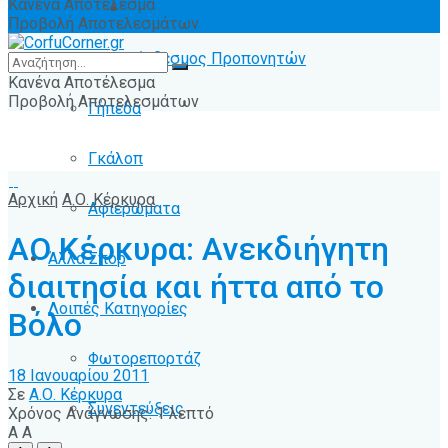
Κανένα Αποτέλεσμα
Ειδήσεις
Προβολή Αποτελεσμάτων
Σύνδεσμος Προπονητών
Κανένα Αποτέλεσμα
Προβολή Αποτελεσμάτων
Γήπεδα
Γκάλοπ
Αρχική
Α.Ο. Κέρκυρα
Αφιερώματα
ΑΟ Κέρκυρα: Ανεκδιήγητη
Άλλα Σπόρ
διαιτησία και ήττα από το
Λοιπές Κατηγορίες
Βόλο
Φωτορεπορτάζ
18 Ιανουαρίου 2011
Σε
Α.Ο. Κέρκυρα
Συνεντεύξεις
Χρόνος Ανάγνωσης: 1 λεπτό
A
A