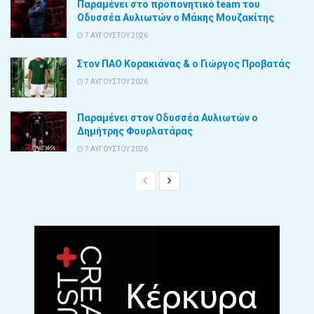
Παραμένει στο προπονητικό team του
Οδυσσέα Αυλιωτών ο Μάκης Μουζακίτης
7 ΑΥΓΟΎΣΤΟΥ 2026
Στον ΠΑΟ Κορακιάνας & ο Γιώργος Προβατάς
7 ΑΥΓΟΎΣΤΟΥ 2026
Παραμένει στον Οδυσσέα Αυλιωτών ο
Δημήτρης Φουρλατάρας
7 ΑΥΓΟΎΣΤΟΥ 2026