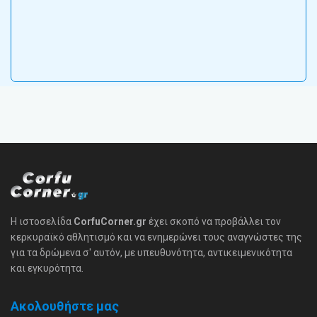
Η ιστοσελίδα
CorfuCorner.gr
έχει σκοπό να προβάλλει τον
κερκυραϊκό αθλητισμό και να ενημερώνει τους αναγνώστες της
για τα δρώμενα σ' αυτόν, με υπευθυνότητα, αντικειμενικότητα
και εγκυρότητα.
Ακολουθήστε μας