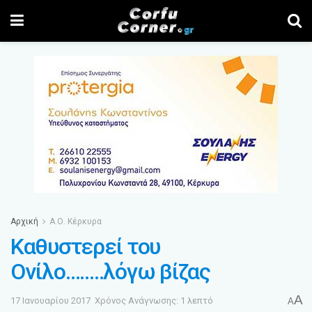
Αρχική
Α.Ο. Κέρκυρα
Καθυστερεί του
Ονίλο……..λόγω βίζας
A
17 Ιανουαρίου 2017
Χρόνος Ανάγνωσης: 1 λεπτό
A