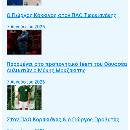
Ο Γιώργος Κόκκινος στον ΠΑΟ Σφακιανάκης
7 Αυγούστου 2026
Παραμένει στο προπονητικό team του Οδυσσέα
Αυλιωτών ο Μάκης Μουζακίτης
7 Αυγούστου 2026
Στον ΠΑΟ Κορακιάνας & ο Γιώργος Προβατάς