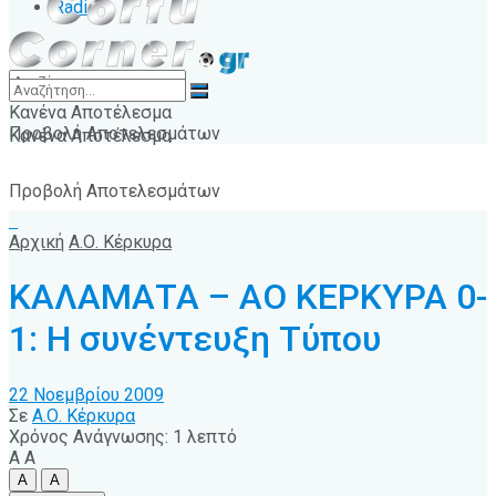
Radio
Κανένα Αποτέλεσμα
Προβολή Αποτελεσμάτων
Κανένα Αποτέλεσμα
Προβολή Αποτελεσμάτων
Αρχική
Α.Ο. Κέρκυρα
ΚΑΛΑΜΑΤΑ – ΑΟ ΚΕΡΚΥΡΑ 0-
1: Η συνέντευξη Τύπου
22 Νοεμβρίου 2009
Σε
Α.Ο. Κέρκυρα
Χρόνος Ανάγνωσης: 1 λεπτό
A
A
A
A