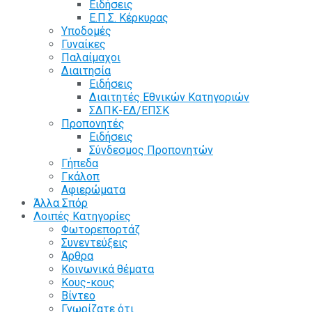
Ειδήσεις
Ε.Π.Σ. Κέρκυρας
Υποδομές
Γυναίκες
Παλαίμαχοι
Διαιτησία
Ειδήσεις
Διαιτητές Εθνικών Κατηγοριών
ΣΔΠΚ-ΕΔ/ΕΠΣΚ
Προπονητές
Ειδήσεις
Σύνδεσμος Προπονητών
Γήπεδα
Γκάλοπ
Αφιερώματα
Άλλα Σπόρ
Λοιπές Κατηγορίες
Φωτορεπορτάζ
Συνεντεύξεις
Άρθρα
Κοινωνικά θέματα
Κους-κους
Βίντεο
Γνωρίζατε ότι