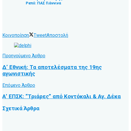
Ρεπό: ΠΑΣ Γιάννινα
Κοινοποίηση
Tweet
Αποστολή
Προηγούμενο Άρθρο
Δ’ Εθνική: Τα αποτελέσματα της 19ης
αγωνιστικής
Επόμενο Άρθρο
Α’ ΕΠΣΚ: “Τριάρες” από Κοντόκαλι & Αγ. Δέκα
Σχετικά
Άρθρα