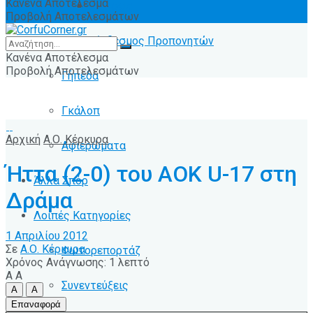
Κανένα Αποτέλεσμα
Ειδήσεις
Προβολή Αποτελεσμάτων
Σύνδεσμος Προπονητών
Κανένα Αποτέλεσμα
Προβολή Αποτελεσμάτων
Γήπεδα
Γκάλοπ
Αρχική
Α.Ο. Κέρκυρα
Αφιερώματα
Ήττα (2-0) του ΑΟΚ U-17 στη
Άλλα Σπόρ
Δράμα
Λοιπές Κατηγορίες
1 Απριλίου 2012
Σε
Α.Ο. Κέρκυρα
Φωτορεπορτάζ
Χρόνος Ανάγνωσης: 1 λεπτό
A
A
Συνεντεύξεις
A
A
Επαναφορά