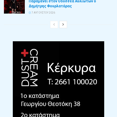
Παραμένει στον Οδυσσέα Αυλιωτών ο
Δημήτρης Φουρλατάρας
7 ΑΥΓΟΎΣΤΟΥ 2026