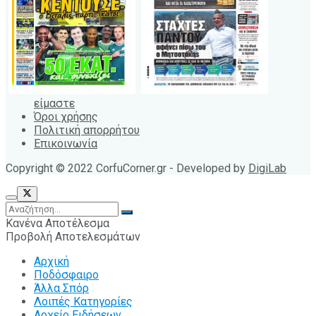
είμαστε
Όροι χρήσης
Πολιτική απορρήτου
Επικοινωνία
Copyright © 2022 CorfuCorner.gr - Developed by
DigiLab
Κανένα Αποτέλεσμα
Προβολή Αποτελεσμάτων
Αρχική
Ποδόσφαιρο
Άλλα Σπόρ
Λοιπές Κατηγορίες
Αρχείο Ειδήσεων