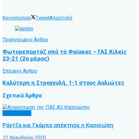
Κοινοποίηση
Tweet
Αποστολή
Προηγούμενο Άρθρο
Φωτορεπορτάζ από τό Φαίακας – ΓΑΣ Κιλκίς
23-21 (2ο μέρος)
Επόμενο Άρθρο
Καλύτερη η Στρογγυλή, 1-1 στους Αυλιώτες
Σχετικά
Άρθρα
Α.Ο. Κέρκυρα
Ράντζα και Γκάμπα απέκτησε η Κασσιώπη
12 Νοεμβρίου 2020