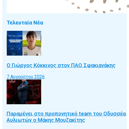
Τελευταία Νέα
Ο Γιώργος Κόκκινος στον ΠΑΟ Σφακιανάκης
7 Αυγούστου 2026
Παραμένει στο προπονητικό team του Οδυσσέα
Αυλιωτών ο Μάκης Μουζακίτης