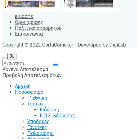
είμαστε
Όροι χρήσης
Πολιτική απορρήτου
Επικοινωνία
Copyright © 2022 CorfuCorner.gr - Developed by
DigiLab
Κανένα Αποτέλεσμα
Προβολή Αποτελεσμάτων
Αρχική
Ποδόσφαιρο
Γ’ Εθνική
Τοπικό
Ειδήσεις
Ε.Π.Σ. Κέρκυρας
Υποδομές
Γυναίκες
Παλαίμαχοι