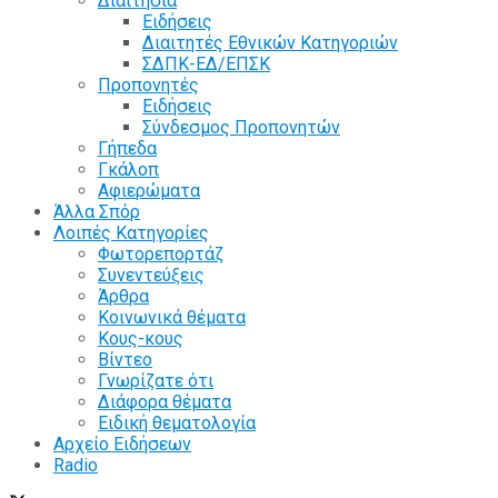
Διαιτησία
Ειδήσεις
Διαιτητές Εθνικών Κατηγοριών
ΣΔΠΚ-ΕΔ/ΕΠΣΚ
Προπονητές
Ειδήσεις
Σύνδεσμος Προπονητών
Γήπεδα
Γκάλοπ
Αφιερώματα
Άλλα Σπόρ
Λοιπές Κατηγορίες
Φωτορεπορτάζ
Συνεντεύξεις
Άρθρα
Κοινωνικά θέματα
Κους-κους
Βίντεο
Γνωρίζατε ότι
Διάφορα θέματα
Ειδική θεματολογία
Αρχείο Ειδήσεων
Radio