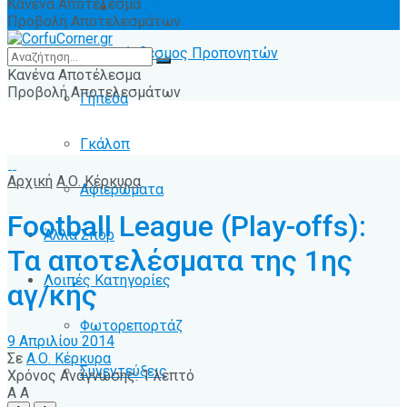
Κανένα Αποτέλεσμα
Ειδήσεις
Προβολή Αποτελεσμάτων
Σύνδεσμος Προπονητών
Κανένα Αποτέλεσμα
Προβολή Αποτελεσμάτων
Γήπεδα
Γκάλοπ
Αρχική
Α.Ο. Κέρκυρα
Αφιερώματα
Football League (Play-offs):
Άλλα Σπόρ
Τα αποτελέσματα της 1ης
Λοιπές Κατηγορίες
αγ/κής
Φωτορεπορτάζ
9 Απριλίου 2014
Σε
Α.Ο. Κέρκυρα
Συνεντεύξεις
Χρόνος Ανάγνωσης: 1 λεπτό
A
A