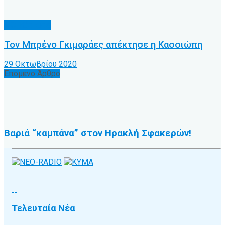
Α.Ο. Κέρκυρα
Τον Μπρένο Γκιμαράες απέκτησε η Κασσιώπη
29 Οκτωβρίου 2020
Επόμενο Άρθρο
Βαριά “καμπάνα” στον Ηρακλή Σφακερών!
Τελευταία Νέα