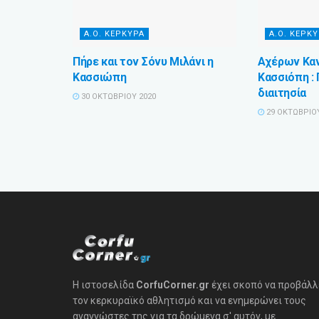
Α.Ο. ΚΕΡΚΥΡΑ
Α.Ο. ΚΕΡΚ
Πήρε και τον Σόνυ Μιλάνι η
Αχέρων Καν
Κασσιώπη
Κασσιόπη :
διαιτησία
30 ΟΚΤΩΒΡΊΟΥ 2020
29 ΟΚΤΩΒΡΊΟΥ
Η ιστοσελίδα
CorfuCorner.gr
έχει σκοπό να προβάλλ
τον κερκυραϊκό αθλητισμό και να ενημερώνει τους
αναγνώστες της για τα δρώμενα σ' αυτόν, με