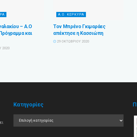
ΥΡΑ
Α.Ο. ΚΕΡΚΥΡΑ
αλακίου – Α.Ο
Τον Μπρένο Γκιμαράες
 Πρόγραμμα και
απέκτησε η Κασσιώπη
29 ΟΚΤΩΒΡΊΟΥ 2020
 2020
Κατηγορίες
Π
ει