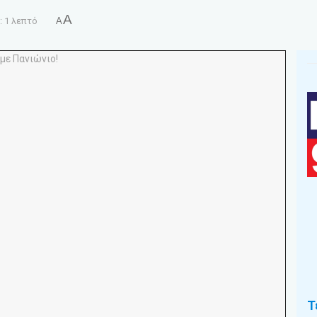
A
 1 λεπτό
A
Τ