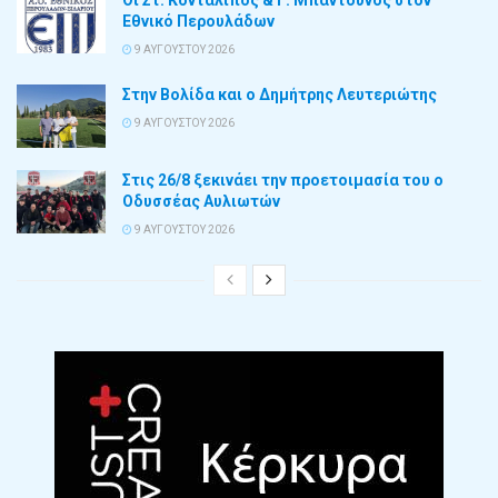
Εθνικό Περουλάδων
9 ΑΥΓΟΎΣΤΟΥ 2026
Στην Βολίδα και ο Δημήτρης Λευτεριώτης
9 ΑΥΓΟΎΣΤΟΥ 2026
Στις 26/8 ξεκινάει την προετοιμασία του ο
Οδυσσέας Αυλιωτών
9 ΑΥΓΟΎΣΤΟΥ 2026