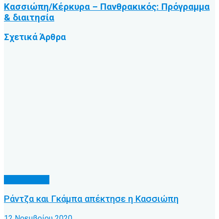
Κασσιώπη/Κέρκυρα – Πανθρακικός: Πρόγραμμα
& διαιτησία
Σχετικά
Άρθρα
Α.Ο. Κέρκυρα
Ράντζα και Γκάμπα απέκτησε η Κασσιώπη
12 Νοεμβρίου 2020