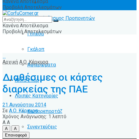
Κανένα Αποτέλεσμα
Ειδήσεις
Προβολή Αποτελεσμάτων
Σύνδεσμος Προπονητών
Κανένα Αποτέλεσμα
Προβολή Αποτελεσμάτων
Γήπεδα
Γκάλοπ
Αρχική
Α.Ο. Κέρκυρα
Αφιερώματα
Διαθέσιμες οι κάρτες
Άλλα Σπόρ
διαρκείας της ΠΑΕ
Λοιπές Κατηγορίες
21 Αυγούστου 2014
Σε
Α.Ο. Κέρκυρα
Φωτορεπορτάζ
Χρόνος Ανάγνωσης: 1 λεπτό
A
A
Συνεντεύξεις
A
A
Επαναφορά