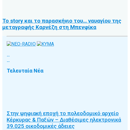
Το story και το παρασκήνιο του… ναυαγίου της
μεταγραφής Καρνέζη στη Μπενφίκα
Τελευταία Νέα
Στην ψηφιακή εποχή το πολεοδομικό αρχείο
Κέρκυρας & Παξών – Διαθέσιμες ηλεκτρονικά
39.025 οικοδομικές άδειες