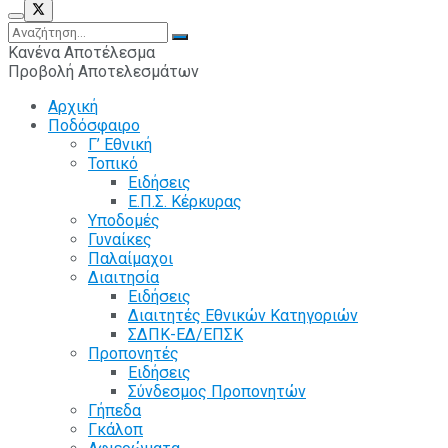
Κανένα Αποτέλεσμα
Προβολή Αποτελεσμάτων
Αρχική
Ποδόσφαιρο
Γ’ Εθνική
Τοπικό
Ειδήσεις
Ε.Π.Σ. Κέρκυρας
Υποδομές
Γυναίκες
Παλαίμαχοι
Διαιτησία
Ειδήσεις
Διαιτητές Εθνικών Κατηγοριών
ΣΔΠΚ-ΕΔ/ΕΠΣΚ
Προπονητές
Ειδήσεις
Σύνδεσμος Προπονητών
Γήπεδα
Γκάλοπ