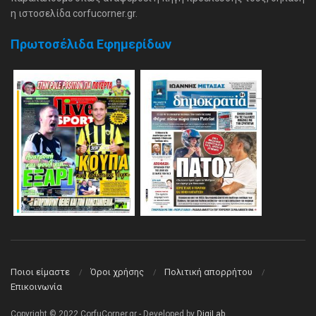
η ιστοσελίδα corfucorner.gr.
Πρωτοσέλιδα Εφημερίδων
Ποιοι είμαστε
Όροι χρήσης
Πολιτική απορρήτου
Επικοινωνία
Copyright © 2022 CorfuCorner.gr - Developed by
DigiLab