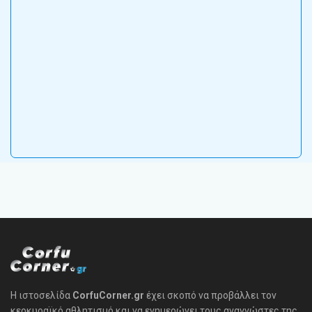
Η ιστοσελίδα
CorfuCorner.gr
έχει σκοπό να προβάλλει τον
κερκυραϊκό αθλητισμό και να ενημερώνει τους αναγνώστες της