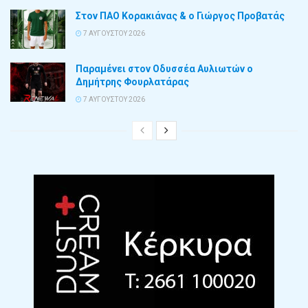
Στον ΠΑΟ Κορακιάνας & ο Γιώργος Προβατάς
7 ΑΥΓΟΎΣΤΟΥ 2026
Παραμένει στον Οδυσσέα Αυλιωτών ο
Δημήτρης Φουρλατάρας
7 ΑΥΓΟΎΣΤΟΥ 2026