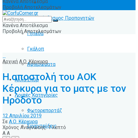
Κανένα Αποτέλεσμα
Ειδήσεις
Προβολή Αποτελεσμάτων
Σύνδεσμος Προπονητών
Κανένα Αποτέλεσμα
Προβολή Αποτελεσμάτων
Γήπεδα
Γκάλοπ
Αρχική
Α.Ο. Κέρκυρα
Αφιερώματα
Η αποστολή του ΑΟΚ
Άλλα Σπόρ
Κέρκυρα για το ματς με τον
Λοιπές Κατηγορίες
Ηρόδοτο
Φωτορεπορτάζ
12 Απριλίου 2019
Σε
Α.Ο. Κέρκυρα
Συνεντεύξεις
Χρόνος Ανάγνωσης: 1 λεπτό
A
A