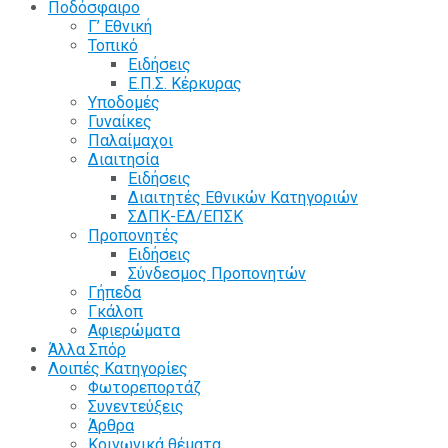
Ποδόσφαιρο
Γ’ Εθνική
Τοπικό
Ειδήσεις
Ε.Π.Σ. Κέρκυρας
Υποδομές
Γυναίκες
Παλαίμαχοι
Διαιτησία
Ειδήσεις
Διαιτητές Εθνικών Κατηγοριών
ΣΔΠΚ-ΕΔ/ΕΠΣΚ
Προπονητές
Ειδήσεις
Σύνδεσμος Προπονητών
Γήπεδα
Γκάλοπ
Αφιερώματα
Άλλα Σπόρ
Λοιπές Κατηγορίες
Φωτορεπορτάζ
Συνεντεύξεις
Άρθρα
Κοινωνικά θέματα