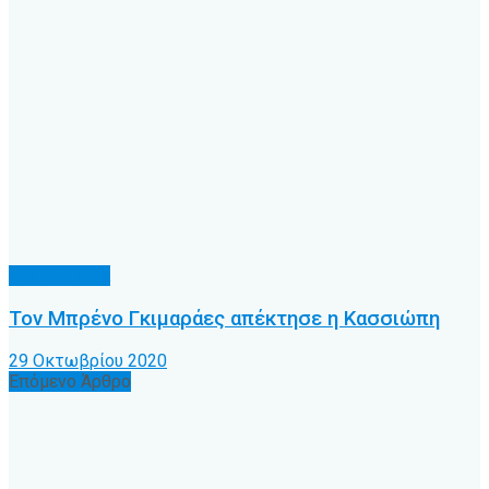
Α.Ο. Κέρκυρα
Τον Μπρένο Γκιμαράες απέκτησε η Κασσιώπη
29 Οκτωβρίου 2020
Επόμενο Άρθρο