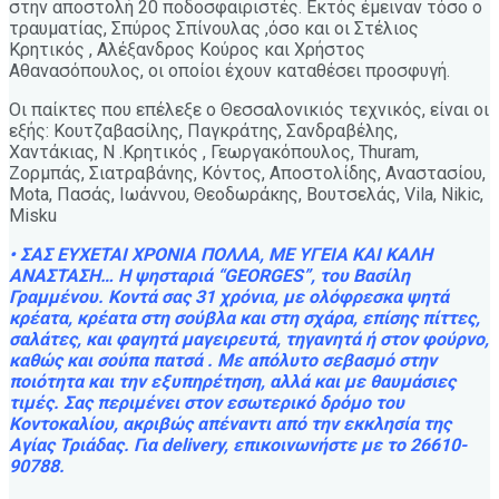
στην αποστολή 20 ποδοσφαιριστές. Εκτός έμειναν τόσο ο
τραυματίας, Σπύρος Σπίνουλας ,όσο και οι Στέλιος
Κρητικός , Αλέξανδρος Κούρος και Χρήστος
Αθανασόπουλος, οι οποίοι έχουν καταθέσει προσφυγή.
Οι παίκτες που επέλεξε ο Θεσσαλονικιός τεχνικός, είναι οι
εξής: Κουτζαβασίλης, Παγκράτης, Σανδραβέλης,
Χαντάκιας, Ν .Κρητικός , Γεωργακόπουλος, Thuram,
Ζορμπάς, Σιατραβάνης, Κόντος, Αποστολίδης, Αναστασίου,
Mota, Πασάς, Ιωάννου, Θεοδωράκης, Βουτσελάς, Vila, Nikic,
Misku
• ΣΑΣ ΕΥΧΕΤΑΙ ΧΡΟΝΙΑ ΠΟΛΛΑ, ΜΕ ΥΓΕΙΑ ΚΑΙ ΚΑΛΗ
ΑΝΑΣΤΑΣΗ… Η ψησταριά “GEORGES”, του Βασίλη
Γραμμένου. Κοντά σας 31 χρόνια, με ολόφρεσκα ψητά
κρέατα, κρέατα στη σούβλα και στη σχάρα, επίσης πίττες,
σαλάτες, και φαγητά μαγειρευτά, τηγανητά ή στον φούρνο,
καθώς και σούπα πατσά . Με απόλυτο σεβασμό στην
ποιότητα και την εξυπηρέτηση, αλλά και με θαυμάσιες
τιμές. Σας περιμένει στον εσωτερικό δρόμο του
Κοντοκαλίου, ακριβώς απέναντι από την εκκλησία της
Αγίας Τριάδας. Για delivery, επικοινωνήστε με το 26610-
90788.