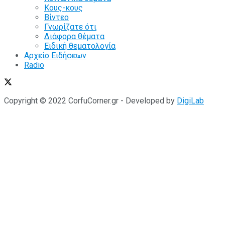
Κους-κους
Βίντεο
Γνωρίζατε ότι
Διάφορα θέματα
Ειδική θεματολογία
Αρχείο Ειδήσεων
Radio
Copyright © 2022 CorfuCorner.gr - Developed by
DigiLab