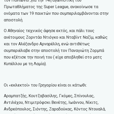
τον Πανιώνιο ,για την 14η αγωνιστική του
Πρωταθλήματος της Super League, ανακοίνωσε τα
ονόματα των 19 παικτών που συμπεριλαμβάνονται στην
αποστολή.
Ο Αθηναίος τεχνικός άφησε εκτός, και πάλι τους
ανέτοιμους Ζορντάο Ντιόγκο και Νταβίντ Ναζίμ, καθώς
και τον Αλέξανδρο Αρναρέλλη, ενώ αντιθέτως
συμπεριέλαβε στην αποστολή τον Παναγιώτη Ζορμπά
που εξέτισε την ποινή του ( είχε αποβληθεί στο ματς
Κυπέλλου με τη Λαμία).
Οι «εκλεκτοί» του Γρηγορίου είναι οι κάτωθι:
Αραμπατζής, Κουτζαβασίλης, Γκόμες, Σπίνουλας,
Αντιλέχου, Ντιμιτρόφσκι Βενέτης, Ιωάννου, Νίκιτς,
Ανδρεόπουλος, Σιόντης, Ζαραδούκας, Κόντος Ντουαλά,