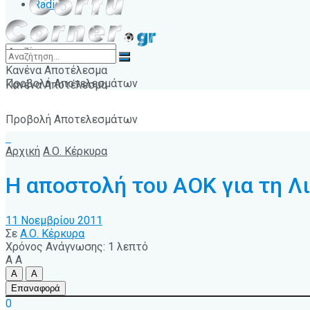
Radio
Κανένα Αποτέλεσμα
Προβολή Αποτελεσμάτων
Κανένα Αποτέλεσμα
Προβολή Αποτελεσμάτων
Αρχική
Α.Ο. Κέρκυρα
Η αποστολή του ΑΟΚ για τη Λ
11 Νοεμβρίου 2011
Σε
Α.Ο. Κέρκυρα
Χρόνος Ανάγνωσης: 1 λεπτό
A
A
A
A
Επαναφορά
0