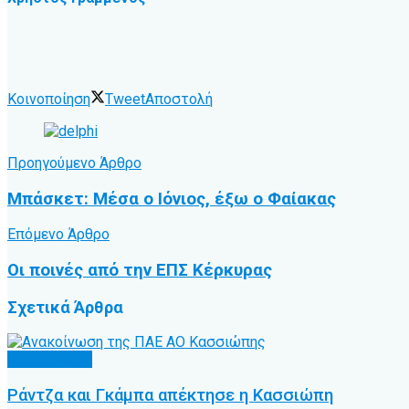
Κοινοποίηση
Tweet
Αποστολή
Προηγούμενο Άρθρο
Μπάσκετ: Μέσα ο Ιόνιος, έξω ο Φαίακας
Επόμενο Άρθρο
Οι ποινές από την ΕΠΣ Κέρκυρας
Σχετικά
Άρθρα
Α.Ο. Κέρκυρα
Ράντζα και Γκάμπα απέκτησε η Κασσιώπη