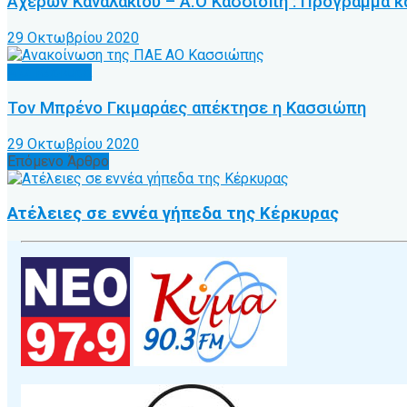
Αχέρων Καναλακίου – Α.Ο Κασσιόπη : Πρόγραμμα κα
29 Οκτωβρίου 2020
Α.Ο. Κέρκυρα
Τον Μπρένο Γκιμαράες απέκτησε η Κασσιώπη
29 Οκτωβρίου 2020
Επόμενο Άρθρο
Ατέλειες σε εννέα γήπεδα της Κέρκυρας