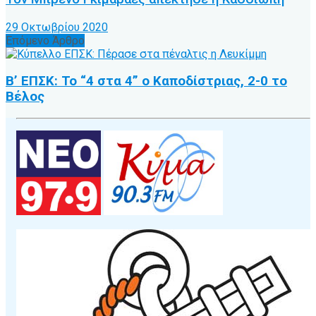
29 Οκτωβρίου 2020
Επόμενο Άρθρο
Β’ ΕΠΣΚ: Το “4 στα 4” ο Καποδίστριας, 2-0 το
Βέλος