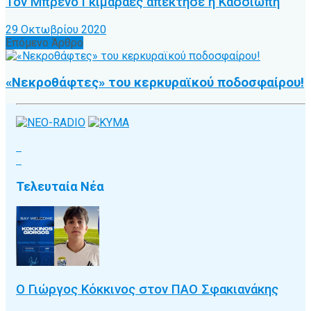
Τον Μπρένο Γκιμαράες απέκτησε η Κασσιώπη
29 Οκτωβρίου 2020
Επόμενο Άρθρο
«Νεκροθάφτες» του κερκυραϊκού ποδοσφαίρου!
Τελευταία Νέα
Ο Γιώργος Κόκκινος στον ΠΑΟ Σφακιανάκης