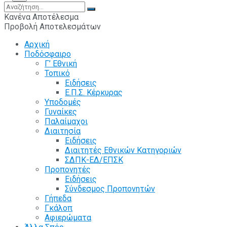
Κανένα Αποτέλεσμα
Προβολή Αποτελεσμάτων
Αρχική
Ποδόσφαιρο
Γ’ Εθνική
Τοπικό
Ειδήσεις
Ε.Π.Σ. Κέρκυρας
Υποδομές
Γυναίκες
Παλαίμαχοι
Διαιτησία
Ειδήσεις
Διαιτητές Εθνικών Κατηγοριών
ΣΔΠΚ-ΕΔ/ΕΠΣΚ
Προπονητές
Ειδήσεις
Σύνδεσμος Προπονητών
Γήπεδα
Γκάλοπ
Αφιερώματα