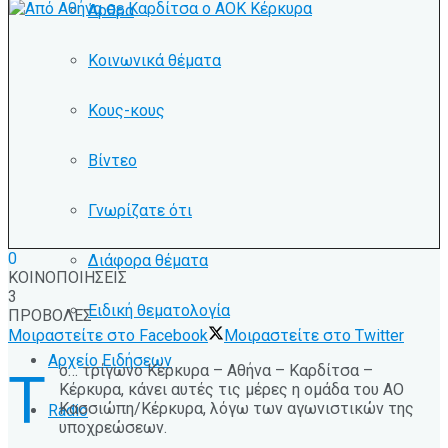
Άρθρα
Κοινωνικά θέματα
Κους-κους
Βίντεο
Γνωρίζατε ότι
0
Διάφορα θέματα
ΚΟΙΝΟΠΟΙΗΣΕΙΣ
3
Ειδική θεματολογία
ΠΡΟΒΟΛΕΣ
Μοιραστείτε στο Facebook
Μοιραστείτε στο Twitter
Αρχείο Ειδήσεων
ο… τρίγωνο Κέρκυρα – Αθήνα – Καρδίτσα –
Τ
Κέρκυρα, κάνει αυτές τις μέρες η ομάδα του ΑΟ
Κασσιώπη/Κέρκυρα, λόγω των αγωνιστικών της
Radio
υποχρεώσεων.