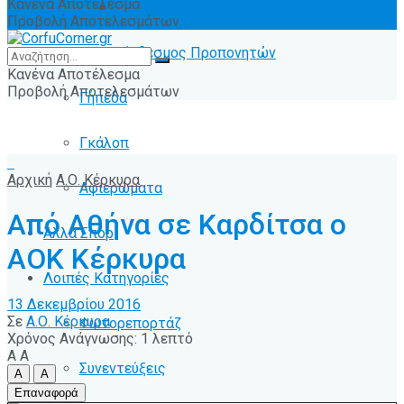
Κανένα Αποτέλεσμα
Ειδήσεις
Προβολή Αποτελεσμάτων
Σύνδεσμος Προπονητών
Κανένα Αποτέλεσμα
Προβολή Αποτελεσμάτων
Γήπεδα
Γκάλοπ
Αρχική
Α.Ο. Κέρκυρα
Αφιερώματα
Από Αθήνα σε Καρδίτσα ο
Άλλα Σπόρ
ΑΟΚ Κέρκυρα
Λοιπές Κατηγορίες
13 Δεκεμβρίου 2016
Σε
Α.Ο. Κέρκυρα
Φωτορεπορτάζ
Χρόνος Ανάγνωσης: 1 λεπτό
A
A
Συνεντεύξεις
A
A
Επαναφορά