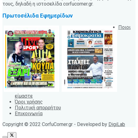
τους, δηλαδή η ιστοσελίδα corfucorner.gr.
Πρωτοσέλιδα Εφημερίδων
Ποιοι
είμαστε
Όροι χρήσης
Πολιτική απορρήτου
Επικοινωνία
Copyright © 2022 CorfuCorner.gr - Developed by
DigiLab