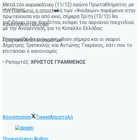
Μετά τον κυριακάτικο (11/12) αγώνα Πρωταθλήματος με
τον Πανιώνιο, η αποστολή των «Φαιάκων» παρέμεινε στην
πρωτεύουσα και από εκεί, σήμερα Τρίτη (13/12) θα
ταξιδέψει στην Καρδίτσα, ενόψει του αυριανού παιχνιδιού
Κανένα Αποτέλεσμα
με την Αναγέννηση, για το Κύπελλο Ελλάδας.
Στην ομάδα θα ενσωματωθούν σήμερα και οι νεαροί
Προβολή Αποτελεσμάτων
Δημήτρης Τρεπεκλής και Αντώνης Γκερέκος, κάτι που το
επιτάσσει ο κανονισμός.
• Ρεπορτάζ
: ΧΡΗΣΤΟΣ ΓΡΑΜΜΕΝΟΣ
Κοινοποίηση
Tweet
Αποστολή
Προηγούμενο Άρθρο