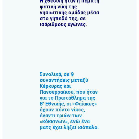
Η χθεσινή ήταν η πέμπτη
φετινή νίκη της
νησιωτικής ομάδας μέσα
στο γήπεδό της, σε
ισάριθμους αγώνες.
Συνολικά, σε 9
συναντήσεις μεταξύ
Κέρκυρας και
Πανσερραϊκού, που ήταν
για το Πρωτάθλημα της
Β’ Εθνικής, οι «Φαίακες»
έχουν πέντε νίκες,
έναντι τριών των
«κόκκινων», ενώ ένα
ματς έχει λήξει ισόπαλο.