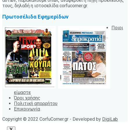
αυτών, παρακαλούμε όπως αναφερθεί η πηγή προέλευσής
τους, δηλαδή η ιστοσελίδα corfucorner.gr.
Πρωτοσέλιδα Εφημερίδων
Ποιοι
είμαστε
Όροι χρήσης
Πολιτική απορρήτου
Επικοινωνία
Copyright © 2022 CorfuCorner.gr - Developed by
DigiLab