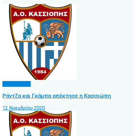
Α.Ο. Κέρκυρα
Ράντζα και Γκάμπα απέκτησε η Κασσιώπη
12 Νοεμβρίου 2020