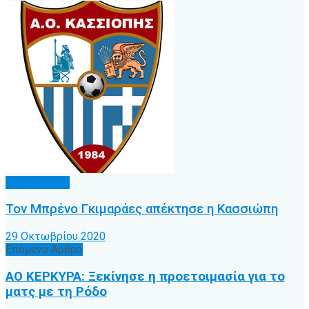
Α.Ο. Κέρκυρα
Τον Μπρένο Γκιμαράες απέκτησε η Κασσιώπη
29 Οκτωβρίου 2020
Επόμενο Άρθρο
ΑΟ ΚΕΡΚΥΡΑ: Ξεκίνησε η προετοιμασία για το
ματς με τη Ρόδο