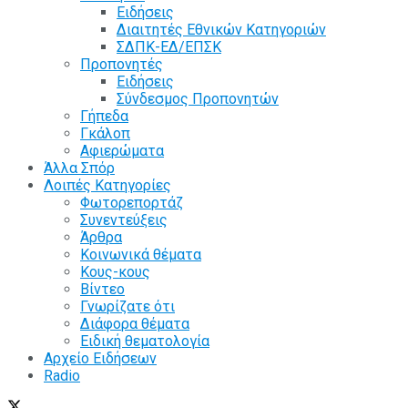
Ειδήσεις
Διαιτητές Εθνικών Κατηγοριών
ΣΔΠΚ-ΕΔ/ΕΠΣΚ
Προπονητές
Ειδήσεις
Σύνδεσμος Προπονητών
Γήπεδα
Γκάλοπ
Αφιερώματα
Άλλα Σπόρ
Λοιπές Κατηγορίες
Φωτορεπορτάζ
Συνεντεύξεις
Άρθρα
Κοινωνικά θέματα
Κους-κους
Βίντεο
Γνωρίζατε ότι
Διάφορα θέματα
Ειδική θεματολογία
Αρχείο Ειδήσεων
Radio