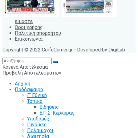
είμαστε
Όροι χρήσης
Πολιτική απορρήτου
Επικοινωνία
Copyright © 2022 CorfuCorner.gr - Developed by
DigiLab
Κανένα Αποτέλεσμα
Προβολή Αποτελεσμάτων
Αρχική
Ποδόσφαιρο
Γ’ Εθνική
Τοπικό
Ειδήσεις
Ε.Π.Σ. Κέρκυρας
Υποδομές
Γυναίκες
Παλαίμαχοι
Διαιτησία