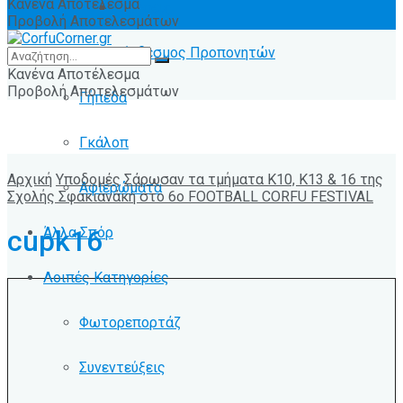
Κανένα Αποτέλεσμα
Ειδήσεις
Προβολή Αποτελεσμάτων
Σύνδεσμος Προπονητών
Κανένα Αποτέλεσμα
Προβολή Αποτελεσμάτων
Γήπεδα
Γκάλοπ
Αρχική
Υποδομές
Σάρωσαν τα τμήματα Κ10, Κ13 & 16 της
Αφιερώματα
Σχολής Σφακιανάκη στο 6ο FOOTBALL CORFU FESTIVAL
Άλλα Σπόρ
cupk16
Λοιπές Κατηγορίες
Φωτορεπορτάζ
Συνεντεύξεις