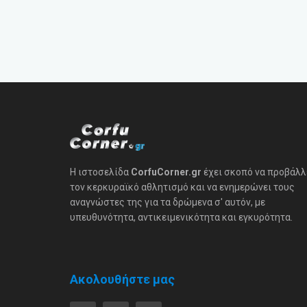
Η ιστοσελίδα
CorfuCorner.gr
έχει σκοπό να προβάλλ
τον κερκυραϊκό αθλητισμό και να ενημερώνει τους
αναγνώστες της για τα δρώμενα σ' αυτόν, με
υπευθυνότητα, αντικειμενικότητα και εγκυρότητα.
Ακολουθήστε μας