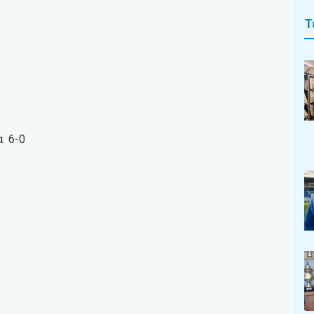
Τ
α 6-0