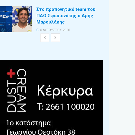
Στο προπονητικό team του
ΠΑΟ Σφακιανάκης ο Άρης
Μαρουλάκης
5 ΑΥΓΟΎΣΤΟΥ 2026