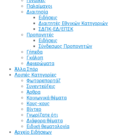
Γυναίκες
Παλαίμαχοι
Διαιτησία
Ειδήσεις
Διαιτητές Εθνικών Κατηγοριών
ΣΔΠΚ-ΕΔ/ΕΠΣΚ
Προπονητές
Ειδήσεις
Σύνδεσμος Προπονητών
Γήπεδα
Γκάλοπ
Αφιερώματα
Άλλα Σπόρ
Λοιπές Κατηγορίες
Φωτορεπορτάζ
Συνεντεύξεις
Άρθρα
Κοινωνικά θέματα
Κους-κους
Βίντεο
Γνωρίζατε ότι
Διάφορα θέματα
Ειδική θεματολογία
Αρχείο Ειδήσεων