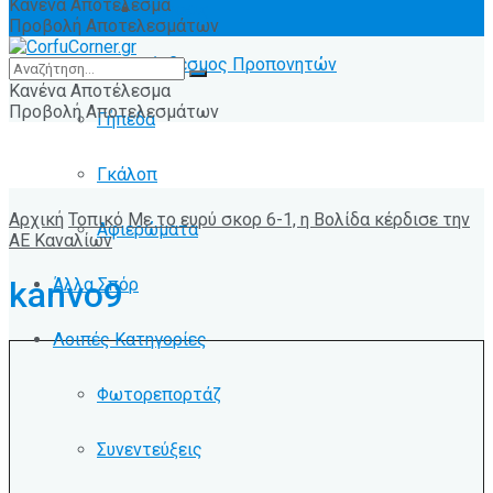
Κανένα Αποτέλεσμα
Ειδήσεις
Προβολή Αποτελεσμάτων
Σύνδεσμος Προπονητών
Κανένα Αποτέλεσμα
Προβολή Αποτελεσμάτων
Γήπεδα
Γκάλοπ
Αρχική
Τοπικό
Με το ευρύ σκορ 6-1, η Βολίδα κέρδισε την
Αφιερώματα
ΑΕ Καναλίων
Άλλα Σπόρ
kanvo9
Λοιπές Κατηγορίες
Φωτορεπορτάζ
Συνεντεύξεις