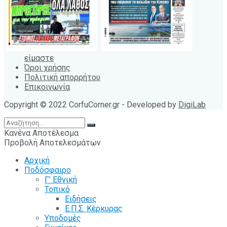
είμαστε
Όροι χρήσης
Πολιτική απορρήτου
Επικοινωνία
Copyright © 2022 CorfuCorner.gr - Developed by
DigiLab
Κανένα Αποτέλεσμα
Προβολή Αποτελεσμάτων
Αρχική
Ποδόσφαιρο
Γ’ Εθνική
Τοπικό
Ειδήσεις
Ε.Π.Σ. Κέρκυρας
Υποδομές