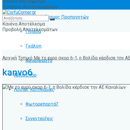
Κανένα Αποτέλεσμα
Ειδήσεις
Προβολή Αποτελεσμάτων
Σύνδεσμος Προπονητών
Κανένα Αποτέλεσμα
Προβολή Αποτελεσμάτων
Γήπεδα
Γκάλοπ
Αρχική
Τοπικό
Με το ευρύ σκορ 6-1, η Βολίδα κέρδισε την Α
Αφιερώματα
kanvo6
Άλλα Σπόρ
Λοιπές Κατηγορίες
Φωτορεπορτάζ
Συνεντεύξεις