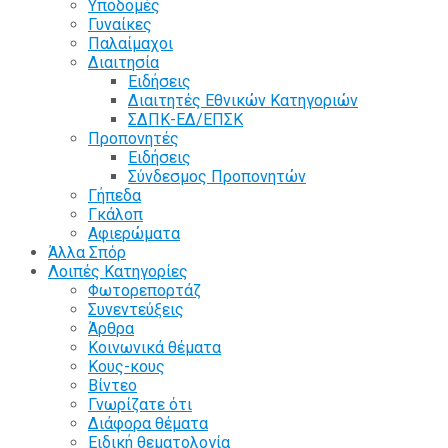
Υποδομές
Γυναίκες
Παλαίμαχοι
Διαιτησία
Ειδήσεις
Διαιτητές Εθνικών Κατηγοριών
ΣΔΠΚ-ΕΔ/ΕΠΣΚ
Προπονητές
Ειδήσεις
Σύνδεσμος Προπονητών
Γήπεδα
Γκάλοπ
Αφιερώματα
Άλλα Σπόρ
Λοιπές Κατηγορίες
Φωτορεπορτάζ
Συνεντεύξεις
Άρθρα
Κοινωνικά θέματα
Κους-κους
Βίντεο
Γνωρίζατε ότι
Διάφορα θέματα
Ειδική θεματολογία