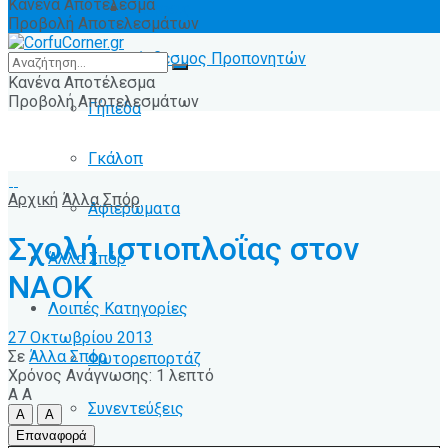
Κανένα Αποτέλεσμα
Ειδήσεις
Προβολή Αποτελεσμάτων
Σύνδεσμος Προπονητών
Κανένα Αποτέλεσμα
Προβολή Αποτελεσμάτων
Γήπεδα
Γκάλοπ
Αρχική
Άλλα Σπόρ
Αφιερώματα
Σχολή ιστιοπλοΐας στον
Άλλα Σπόρ
ΝΑΟΚ
Λοιπές Κατηγορίες
27 Οκτωβρίου 2013
Σε
Άλλα Σπόρ
Φωτορεπορτάζ
Χρόνος Ανάγνωσης: 1 λεπτό
A
A
Συνεντεύξεις
A
A
Επαναφορά