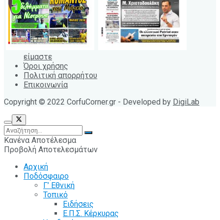
είμαστε
Όροι χρήσης
Πολιτική απορρήτου
Επικοινωνία
Copyright © 2022 CorfuCorner.gr - Developed by
DigiLab
Κανένα Αποτέλεσμα
Προβολή Αποτελεσμάτων
Αρχική
Ποδόσφαιρο
Γ’ Εθνική
Τοπικό
Ειδήσεις
Ε.Π.Σ. Κέρκυρας